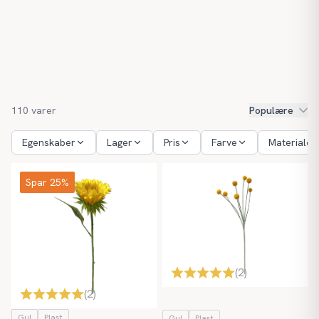
110
varer
Populære
Egenskaber
Lager
Pris
Farve
Materiale
Spar 25%
(
2
)
(
2
)
Gul
Plast
Gul
Plast