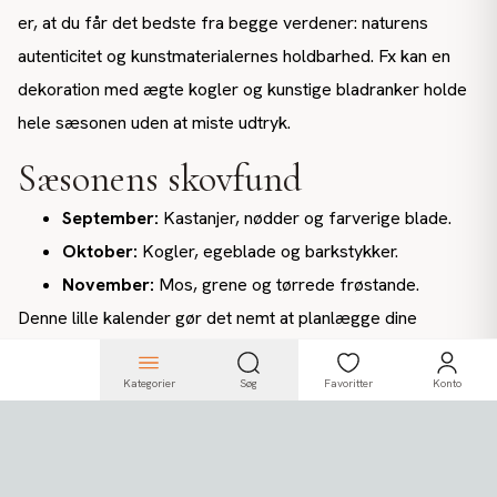
er, at du får det bedste fra begge verdener: naturens
autenticitet og kunstmaterialernes holdbarhed. Fx kan en
dekoration med ægte kogler og kunstige bladranker holde
hele sæsonen uden at miste udtryk.
Sæsonens skovfund
September:
Kastanjer, nødder og farverige blade.
Oktober:
Kogler, egeblade og barkstykker.
November:
Mos, grene og tørrede frøstande.
Denne lille kalender gør det nemt at planlægge dine
dekorationer og gå på jagt i skoven, når materialerne er
bedst.
Kategorier
Søg
Favoritter
Konto
Opbevaring og genbrug
Vil du bruge dine skovfund igen næste år, kan du gemme