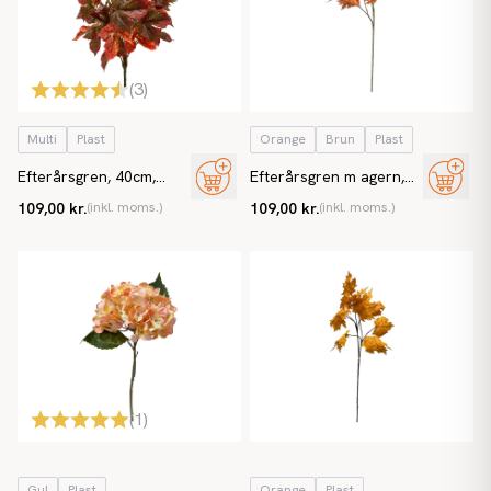
(
3
)
Multi
Plast
Orange
Brun
Plast
Efterårsgren, 40cm,
Efterårsgren m agern,
kunstig gren
105cm, kunstig gren
109,00 kr.
(inkl. moms.)
109,00 kr.
(inkl. moms.)
(
1
)
Gul
Plast
Orange
Plast