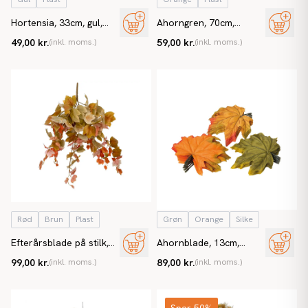
Hortensia, 33cm, gul,
Ahorngren, 70cm,
kunstig blomst
orange, kunstig gren
49,00 kr.
(inkl. moms.)
59,00 kr.
(inkl. moms.)
Rød
Brun
Plast
Grøn
Orange
Silke
Efterårsblade på stilk,
Ahornblade, 13cm,
59cm, kunstig plante
grøn/orange, kunstig
99,00 kr.
(inkl. moms.)
89,00 kr.
(inkl. moms.)
blad