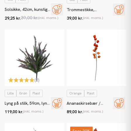
Solsikke, 42cm, kunstig
Trommestikke,
blomst
Craspedia, 67cm,
39,00 kr.
29,25 kr.
(inkl. moms.)
39,00 kr.
(inkl. moms.)
kunstig blomst
(
2
)
Lilla
Grøn
Plast
Orange
Plast
Lyng på stilk, 59cm, lyng,
Ananaskirsebær /
kunstig plante
Japansk lygte, Physalis,
119,00 kr.
(inkl. moms.)
89,00 kr.
(inkl. moms.)
91cm, kunstig gren