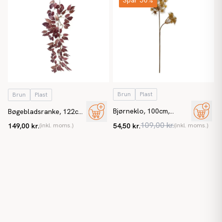
Spar 50%
Brun
Plast
Brun
Plast
Bjørneklo, 100cm,
Bøgebladsranke, 122cm,
kunstig blomst
rødbrun, kunstig ranke
109,00 kr.
149,00 kr.
(inkl. moms.)
54,50 kr.
(inkl. moms.)