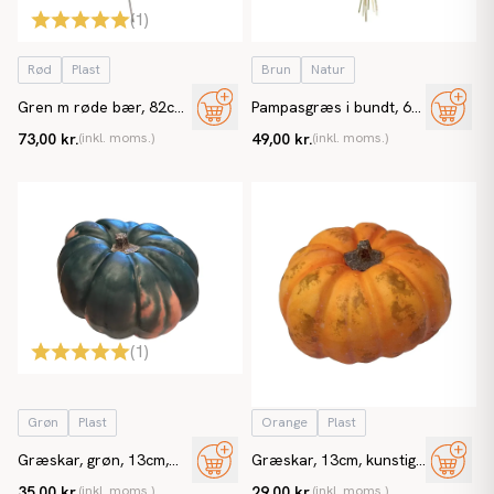
(
1
)
Rød
Plast
Brun
Natur
Gren m røde bær, 82cm,
Pampasgræs i bundt, 65-
kunstig gren
75cm, lysebrun, ægte
73,00 kr.
(inkl. moms.)
49,00 kr.
(inkl. moms.)
græs
(
1
)
Grøn
Plast
Orange
Plast
Græskar, grøn, 13cm,
Græskar, 13cm, kunstig
kunstig mad
græskar
35,00 kr.
(inkl. moms.)
29,00 kr.
(inkl. moms.)