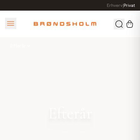
Erhverv
|
Privat
Efterår
Efterår