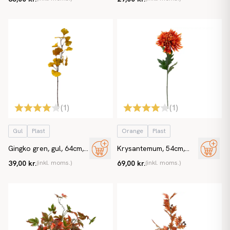
(
1
)
(
1
)
Gul
Plast
Orange
Plast
Gingko gren, gul, 64cm,
Krysantemum, 54cm,
kunstig gren
orange,
39,00 kr.
(inkl. moms.)
69,00 kr.
(inkl. moms.)
Chrysanthemum, kunstig
blomst