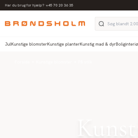
·
Har du brug for hjælp?
+45 70 20 36 35
Jul
Kunstige blomster
Kunstige planter
Kunstig mad & dyr
Boliginteri
Forside
Kunstige blomster
På stilk
Kunsti