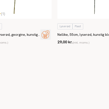
(
1
)
Lyserød
Plast
yserød, georgine, kunstig
Nellike, 55cm, lyserød, kunstig b
29,00 kr.
 moms.)
(inkl. moms.)