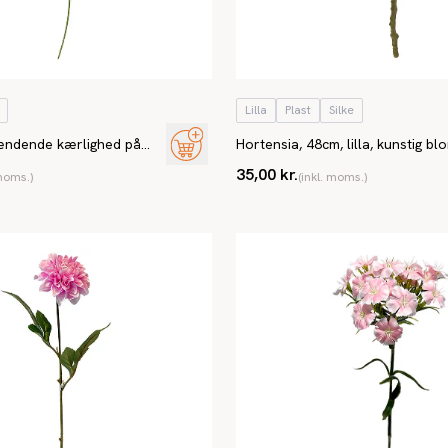
Lilla
Plast
Silke
ændende kærlighed på
Hortensia, 48cm, lilla, kunstig bl
35,00 kr.
 moms.)
(inkl. moms.)