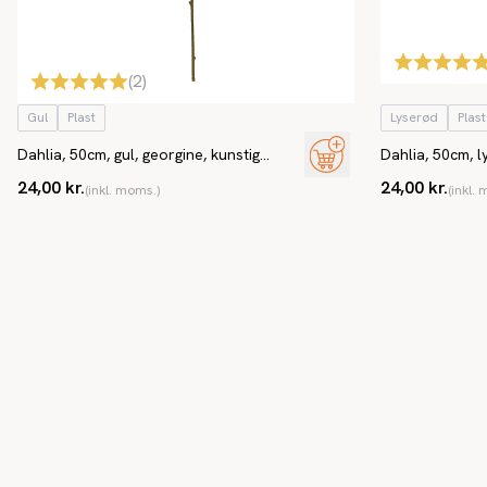
(
2
)
Gul
Plast
Lyserød
Plast
Dahlia, 50cm, gul, georgine, kunstig
Dahlia, 50cm, l
blomst
blomst
24,00 kr.
24,00 kr.
(inkl. moms.)
(inkl.