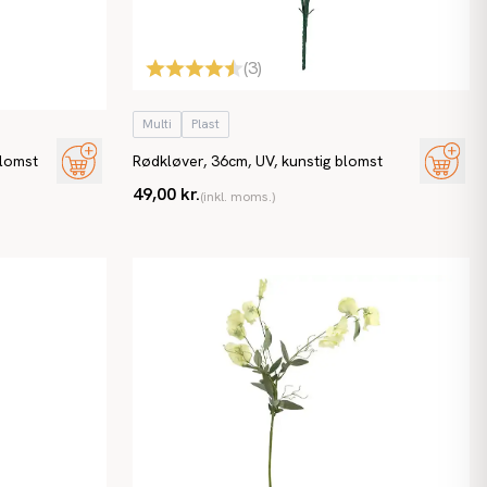
(
3
)
Multi
Plast
blomst
Rødkløver, 36cm, UV, kunstig blomst
49,00 kr.
(inkl. moms.)