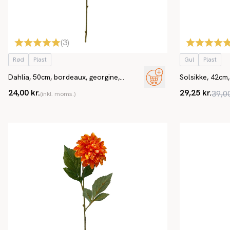
(
3
)
Rød
Plast
Gul
Plast
Dahlia, 50cm, bordeaux, georgine,
Solsikke, 42cm,
kunstig blomst
24,00 kr.
29,25 kr.
39,00
(inkl. moms.)