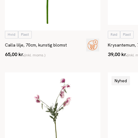
Hvid
Plast
Rød
Plast
Calla lilje, 70cm, kunstig blomst
Krysantemum, 
kunstig blomst
65,00 kr.
39,00 kr.
(inkl. moms.)
(inkl.
Nyhed