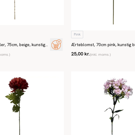
Pink
r, 75cm, beige, kunstig
Ærteblomst, 70cm pink, kunstig 
25,00 kr.
 moms.)
(inkl. moms.)