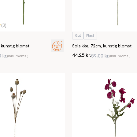
(
2
)
Gul
Plast
 kunstig blomst
Solsikke, 72cm, kunstig blomst
44,25 kr.
 kr.
59,00 kr.
(inkl. moms.)
(inkl. moms.)