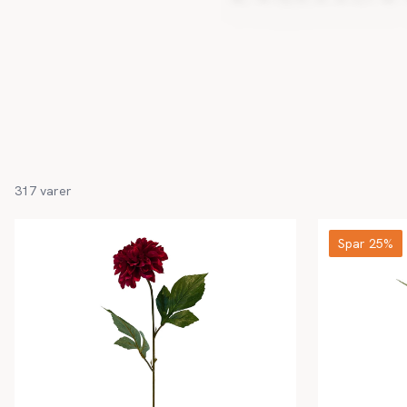
317
varer
Spar 25%