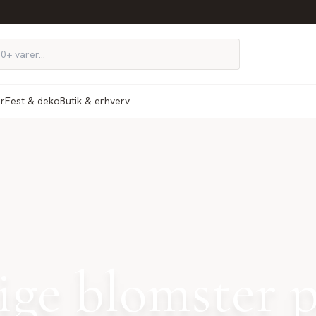
ør
Fest & deko
Butik & erhverv
ge blomster p