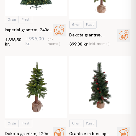
Grøn
Plast
Grøn
Plast
Imperial grantræ, 240cm
Dakota grantræ,
m LED lys, kunstigt
1.995,00
(inkl.
1.396,50
Ø40cm. 85cm m jute
juletræ, brandh. EN71
kr.
kr.
moms.)
399,00 kr.
(inkl. moms.)
potte, PE, kunstigt
juletræ
Grøn
Plast
Grøn
Plast
Dakota grantræ, 120cm
Grantræ m bær og