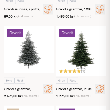
Grøn
Plast
Grøn
Plast
Grantræ, nisse, i potte,
Grandis grantræ, 180cm
42cm, kunstig gran
brandh. EN71 kunstigt
89,00 kr.
(inkl. moms.)
1.495,00 kr.
(inkl. moms.)
juletræ
Favorit
Favorit
(
1
)
Hvid
Plast
Grøn
Plast
Grandis grantræ,
Grandis grantræ, 210cm
210cm, tilsneet, brandh.
brandh. EN71 kunstigt
2.495,00 kr.
(inkl. moms.)
1.995,00 kr.
(inkl. moms.)
EN71 kunstigt juletræ
juletræ