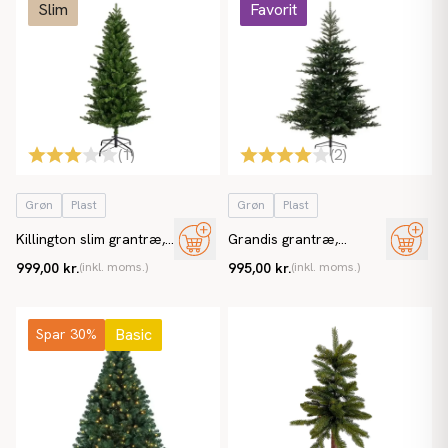
Slim
Favorit
(
1
)
(
2
)
Grøn
Plast
Grøn
Plast
Killington slim grantræ,
Grandis grantræ,
180cm brandh. EN71
150cm, brandh. EN71
999,00 kr.
(inkl. moms.)
995,00 kr.
(inkl. moms.)
kunstigt juletræ
kunstigt juletræ
Basic
Spar 30%