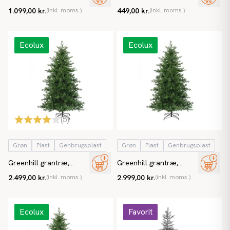
m jute potte, PE, kunstigt
kogler, 81cm, hessian
1.099,00 kr.
(inkl. moms.)
449,00 kr.
(inkl. moms.)
juletræ
potte, kunstig gran
Ecolux
Ecolux
(
5
)
Grøn
Plast
Genbrugsplast
Grøn
Plast
Genbrugsplast
Greenhill grantræ,
Greenhill grantræ,
210cm, kunstigt juletræ
240cm, kunstigt juletræ
2.499,00 kr.
(inkl. moms.)
2.999,00 kr.
(inkl. moms.)
Ecolux
Favorit