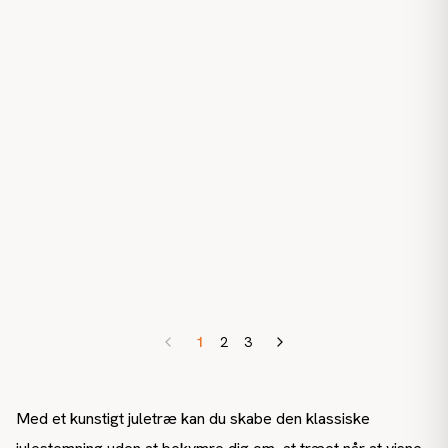
1
2
3
Med et kunstigt juletræ kan du skabe den klassiske