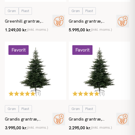
Grøn
Plast
Grøn
Plast
Greenhill grantræ,
Grandis grantræ,
150cm, kunstigt juletræ
360cm, brandh. EN71
1.249,00 kr.
(inkl. moms.)
5.995,00 kr.
(inkl. moms.)
kunstigt juletræ
Favorit
Favorit
(
1
)
(
1
)
Grøn
Plast
Grøn
Plast
Grandis grantræ,
Grandis grantræ,
300cm, brandh. EN71
240cm, brandh. EN71
3.995,00 kr.
(inkl. moms.)
2.295,00 kr.
(inkl. moms.)
kunstigt juletræ
kunstigt juletræ