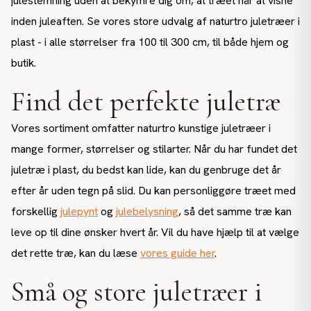
julestemning uden at bekymre dig om, at træet når at visne
inden juleaften. Se vores store udvalg af naturtro juletræer i
plast - i alle størrelser fra 100 til 300 cm, til både hjem og
butik.
Find det perfekte juletræ
Vores sortiment omfatter naturtro kunstige juletræer i
mange former, størrelser og stilarter. Når du har fundet det
juletræ i plast, du bedst kan lide, kan du genbruge det år
efter år uden tegn på slid. Du kan personliggøre træet med
forskellig
julepynt
og
julebelysning
, så det samme træ kan
leve op til dine ønsker hvert år. Vil du have hjælp til at vælge
det rette træ, kan du læse
vores guide her
.
Små og store juletræer i