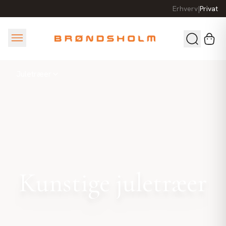
Erhverv
|
Privat
Juletræer
Kunstige juletræer