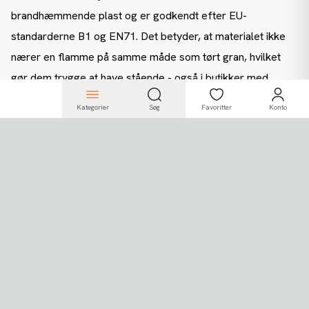
brandhæmmende plast og er godkendt efter EU-
standarderne B1 og EN71. Det betyder, at materialet ikke
nærer en flamme på samme måde som tørt gran, hvilket
gør dem trygge at have stående - også i butikker med
levende lys i nærheden.
Kategorier
Søg
Favoritter
Konto
Greenhill-serien i
genbrugsmateriale
Vores Greenhill-serie er fremstillet af 25% PVC (heraf
100% genanvendt plast) og 75% PE (heraf 30% genanvendt
plast fra flaskekapsler). Serien findes i størrelser fra 150
cm til 300 cm. Søg på "Greenhill" for at se hele serien og
læse om den præcise materialesammensætning på hvert
enkelt træ.