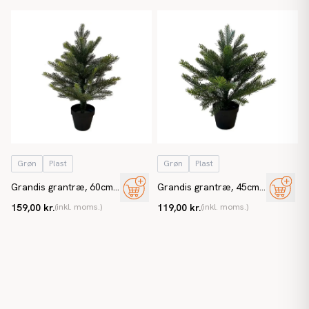
Grøn
Plast
Grøn
Plast
Grandis grantræ, 60cm
Grandis grantræ, 45cm
m sort potte, brandh.
m sort potte, brandh.
159,00 kr.
(inkl. moms.)
119,00 kr.
(inkl. moms.)
EN71 kunstigt juletræ
EN71 kunstigt juletræ