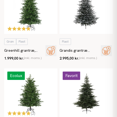
(
2
)
Grøn
Plast
Plast
Greenhill grantræ,
Grandis grantræ
180cm, kunstigt juletræ
tilsneet, 240cm, brandh.
1.999,00 kr.
(inkl. moms.)
2.995,00 kr.
(inkl. moms.)
EN71 kunstigt juletræ
Ecolux
Favorit
(
2
)