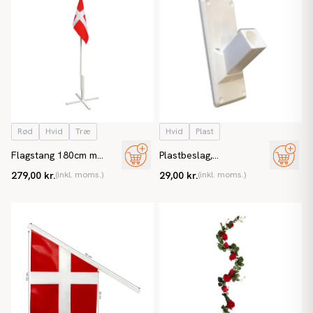
Rød
Hvid
Træ
Hvid
Plast
Flagstang 180cm m
Plastbeslag,
krydsfod og Dannebrog,
selvklæbende (til
279,00 kr.
(inkl. moms.)
29,00 kr.
(inkl. moms.)
m flagline og hejs
facadeflag)