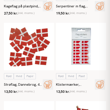
Kageflag på plastpind,
Serpentiner m flag,
Dannebrog, 50 stk/
Dannebrog, 2 stk/ pakke
27,50 kr.
(inkl. moms.)
19,50 kr.
(inkl. moms.)
pakke
Rød
Hvid
Papir
Rød
Hvid
Plast
Strøflag, Dannebrog, 45
Klistermærker,
stk/ pose
Dannebrog, 24
13,50 kr.
(inkl. moms.)
13,50 kr.
(inkl. moms.)
stk/pakke