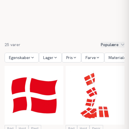
25
varer
Populære
Egenskaber
Lager
Pris
Farve
Materiale
Rød
Hvid
Plast
Rød
Hvid
Papir