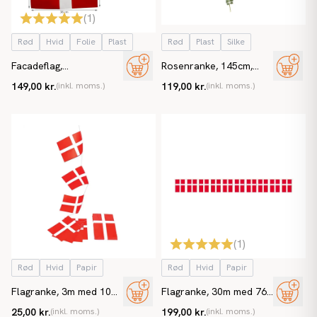
(
1
)
Rød
Hvid
Folie
Plast
Rød
Plast
Silke
Facadeflag,
Rosenranke, 145cm,
"Dannebrog", inkl. stang
rød, kunstig blomst
149,00 kr.
(inkl. moms.)
119,00 kr.
(inkl. moms.)
(
1
)
Rød
Hvid
Papir
Rød
Hvid
Papir
Flagranke, 3m med 10
Flagranke, 30m med 76
Dannebrogsflag i A5
Dannebrosflag i A4
25,00 kr.
(inkl. moms.)
199,00 kr.
(inkl. moms.)