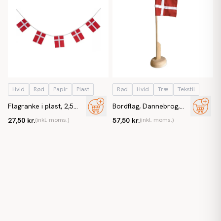
Hvid
Rød
Papir
Plast
Rød
Hvid
Træ
Tekstil
Flagranke i plast, 2,5
Bordflag, Dannebrog,
meter med 8
Stof/Træ, 25cm
27,50 kr.
(inkl. moms.)
57,50 kr.
(inkl. moms.)
Dannebrogsflag i A5