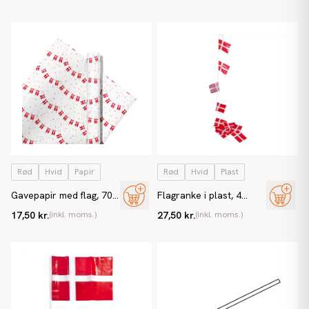
Rød
Hvid
Papir
Rød
Hvid
Plast
Gavepapir med flag, 70
Flagranke i plast, 4
cm, 3 m/rulle
meter, m/ 10
17,50 kr.
(inkl. moms.)
27,50 kr.
(inkl. moms.)
Dannebrogsflag i A5