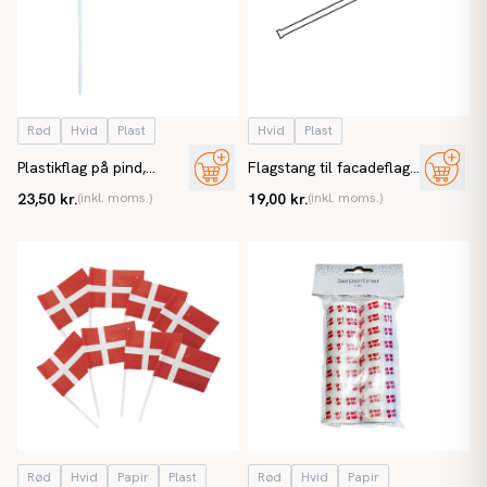
Rød
Hvid
Plast
Hvid
Plast
Plastikflag på pind,
Flagstang til facadeflag,
Dannebrog (10 stk) A4
uden beslag
23,50 kr.
(inkl. moms.)
19,00 kr.
(inkl. moms.)
Rød
Hvid
Papir
Plast
Rød
Hvid
Papir