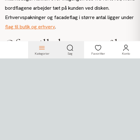
bordflagene arbejder tæt på kunden ved disken.
Erhvervspakninger og facadeflag i større antal ligger under
flag til butik og erhverv
.
Ofte stillede spørgsmål
Hvor lang skal flagranken
Kategorier
Søg
Favoritter
Konto
være?
Til et spisebord eller en døråbning rækker 2,5 til 3 meter.
Skal ranken spænde over en have, en garage eller et telt,
skal du op i 4 til 4,5 meter, og de 30 meter kan deles op i
flere stræk.
Kan flagrankerne hænge
udenfor?