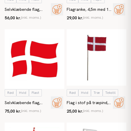
Selvklæbende flag,
Flagranke, 4,5m med 10
Dannebrog, A5, (10
Dannebrogsflag i A4
56,00 kr.
(inkl. moms.)
29,00 kr.
(inkl. moms.)
stk./pk.)
Rød
Hvid
Plast
Rød
Hvid
Træ
Tekstil
Selvklæbende flag,
Flag i stof på træpind,
Dannebrog, A4, (10
Dannebrog 19x26cm H
75,00 kr.
(inkl. moms.)
25,00 kr.
(inkl. moms.)
stk./pk.)
61cm