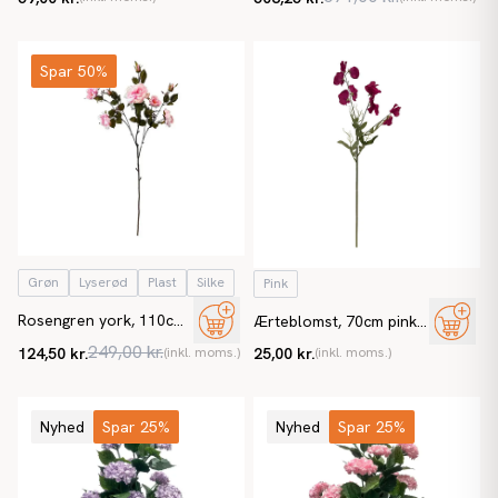
Spar 50%
Grøn
Lyserød
Plast
Silke
Pink
Rosengren york, 110cm,
Ærteblomst, 70cm pink,
lyserød, kunstig blomst
kunstig blomst
249,00 kr.
124,50 kr.
(inkl. moms.)
25,00 kr.
(inkl. moms.)
Nyhed
Spar 25%
Nyhed
Spar 25%