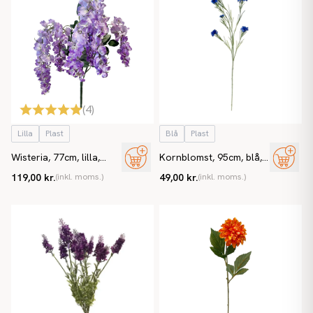
(
4
)
Lilla
Plast
Blå
Plast
Wisteria, 77cm, lilla,
Kornblomst, 95cm, blå,
blåregn, kunstig blomst
kunstig blomst
119,00 kr.
(inkl. moms.)
49,00 kr.
(inkl. moms.)