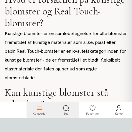
blomster og Real Touch-
blomster?
Kunstige blomster er en samlebetegnelse for alle blomster
fremstillet af kunstige materialer som silke, plast eller
papir. Real Touch-blomster er en kvalitetskategori inden for
kunstige blomster - de er fremstillet i et blødt, fleksibelt
plastmateriale der føles og ser ud som ægte
blomsterblade.
Kan kunstige blomster stå
udendørs?
Ja, men ikke alle. Et udvalg af vores kunstige blomster er
Kategorier
Søg
Favoritter
Konto
UV-beskyttede og specifikt fremstillet til udendørs brug,