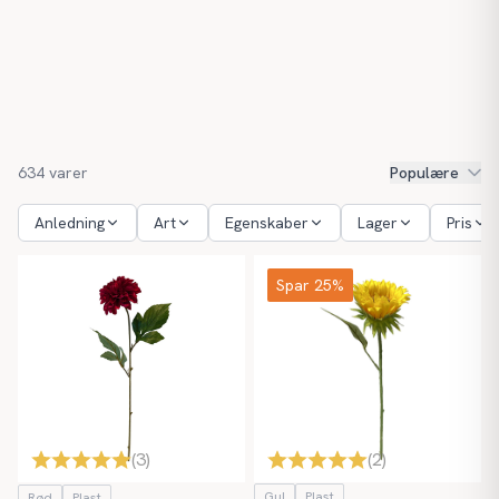
634
varer
Populære
Anledning
Art
Egenskaber
Lager
Pris
Spar 25%
(
3
)
(
2
)
Gul
Plast
Rød
Plast