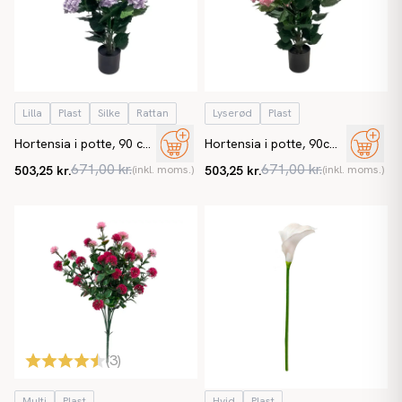
Lilla
Plast
Silke
Rattan
Lyserød
Plast
Hortensia i potte, 90 cm,
Hortensia i potte, 90cm,
lilla, UV, kunstig blomst
lyserød, UV, kunstig
671,00 kr.
671,00 kr.
503,25 kr.
(inkl. moms.)
503,25 kr.
(inkl. moms.)
blomst
(
3
)
Multi
Plast
Hvid
Plast