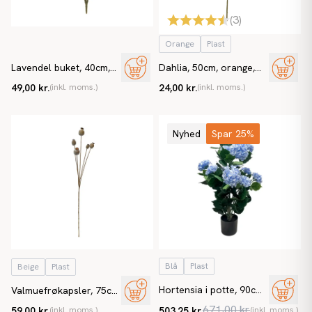
(
3
)
Orange
Plast
Lavendel buket, 40cm,
Dahlia, 50cm, orange,
Kunstig plante
georgine, kunstig blomst
49,00 kr.
(inkl. moms.)
24,00 kr.
(inkl. moms.)
Nyhed
Spar 25%
Blå
Plast
Beige
Plast
Hortensia i potte, 90cm,
Valmuefrøkapsler, 75cm,
blå, UV, kunstig blomst
beige, kunstig blomst
671,00 kr.
59,00 kr.
(inkl. moms.)
503,25 kr.
(inkl. moms.)