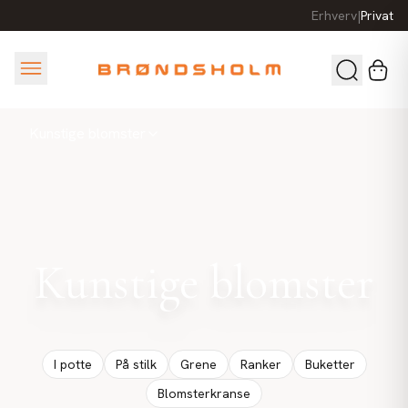
Erhverv
|
Privat
Kunstige blomster
Kunstige blomster
I potte
På stilk
Grene
Ranker
Buketter
Blomsterkranse