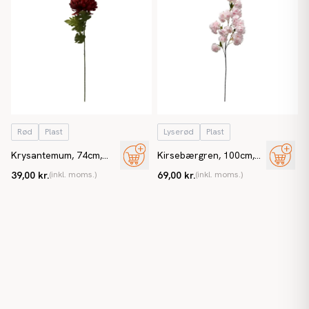
Rød
Plast
Lyserød
Plast
Krysantemum, 74cm,
Kirsebærgren, 100cm,
Chrysanthemum, kunstig
lyserød, kunstig blomst
39,00 kr.
(inkl. moms.)
69,00 kr.
(inkl. moms.)
blomst