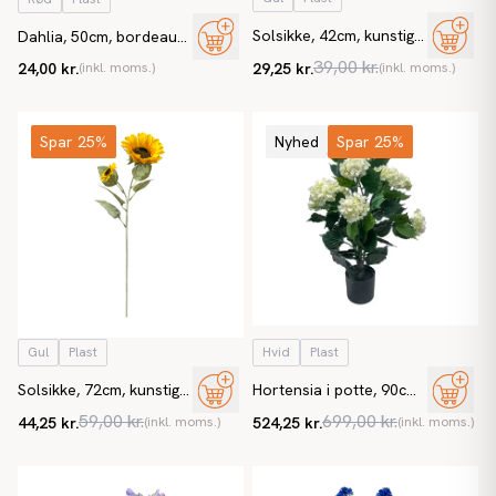
Solsikke, 42cm, kunstig
Dahlia, 50cm, bordeaux,
blomst
georgine, kunstig blomst
39,00 kr.
24,00 kr.
(inkl. moms.)
29,25 kr.
(inkl. moms.)
Spar 25%
Nyhed
Spar 25%
Gul
Plast
Hvid
Plast
Solsikke, 72cm, kunstig
Hortensia i potte, 90cm,
blomst
hvid, UV, kunstig blomst
59,00 kr.
699,00 kr.
44,25 kr.
(inkl. moms.)
524,25 kr.
(inkl. moms.)