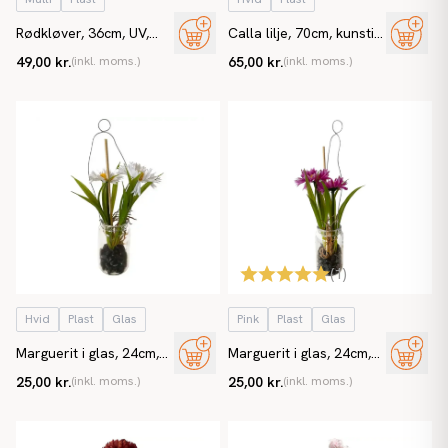
Rødkløver, 36cm, UV,
Calla lilje, 70cm, kunstig
kunstig blomst
blomst
49,00 kr.
(inkl. moms.)
65,00 kr.
(inkl. moms.)
(
1
)
Hvid
Plast
Glas
Pink
Plast
Glas
Marguerit i glas, 24cm,
Marguerit i glas, 24cm,
hvid, kunstig blomst
pink, kunstig blomst
25,00 kr.
(inkl. moms.)
25,00 kr.
(inkl. moms.)