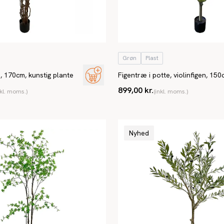
Grøn
Plast
e, 170cm, kunstig plante
Figentræ i potte, violinfigen, 150
kunstig plante
899,00 kr.
nkl. moms.)
(inkl. moms.)
Nyhed