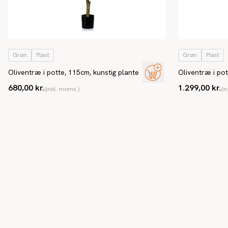
Grøn
Plast
Grøn
Plast
Oliventræ i potte, 115cm, kunstig plante
Oliventræ i pot
træ
680,00 kr.
1.299,00 kr.
(inkl. moms.)
(i