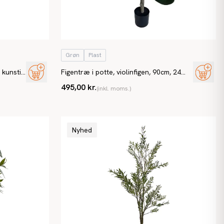
Grøn
Plast
 kunstig
Figentræ i potte, violinfigen, 90cm, 24
blade, kunstig plante
495,00 kr.
(inkl. moms.)
Nyhed