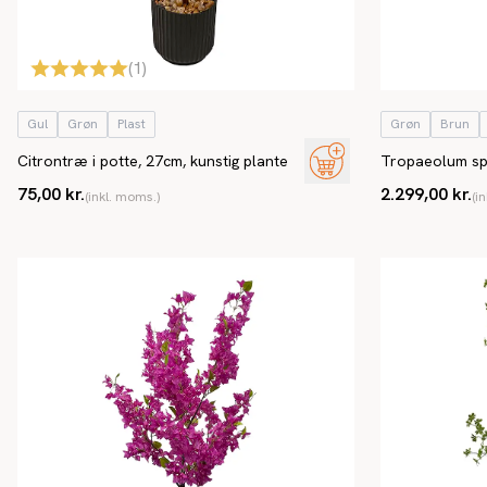
(
1
)
Gul
Grøn
Plast
Grøn
Brun
Citrontræ i potte, 27cm, kunstig plante
Tropaeolum spe
210cm, kunstig
75,00 kr.
2.299,00 kr.
(inkl. moms.)
(i