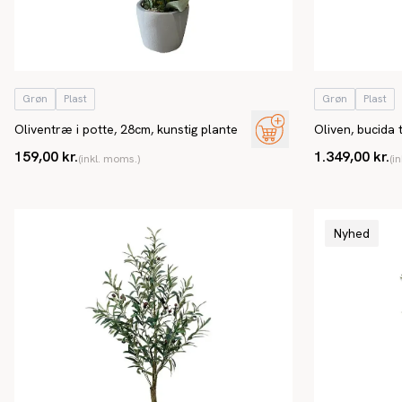
Grøn
Plast
Grøn
Plast
Oliventræ i potte, 28cm, kunstig plante
Oliven, bucida 
159,00 kr.
1.349,00 kr.
(inkl. moms.)
(i
Nyhed