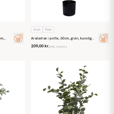
Grøn
Plast
cm,
Araliatræ i potte, 60cm, grøn, kunstig
plante
209,00 kr.
(inkl. moms.)