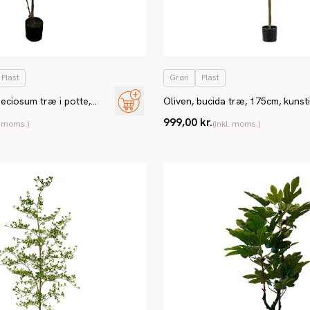
Plast
Grøn
Plast
ciosum træ i potte,
Oliven, bucida træ, 175cm, kunst
 plante
999,00 kr.
. moms.)
(inkl. moms.)