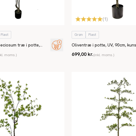
(
1
)
Plast
Grøn
Plast
ciosum træ i potte,
Oliventræ i potte, UV, 90cm, kuns
 plante
699,00 kr.
nkl. moms.)
(inkl. moms.)