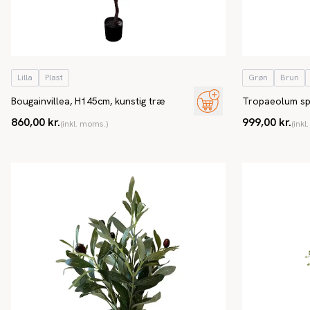
Lilla
Plast
Grøn
Brun
Bougainvillea, H145cm, kunstig træ
Tropaeolum spe
150cm, kunstig
860,00 kr.
999,00 kr.
(inkl. moms.)
(inkl