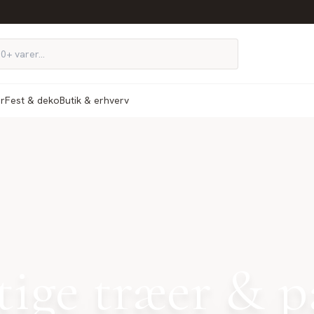
ør
Fest & deko
Butik & erhverv
ige træer & 