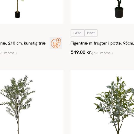
Grøn
Plast
træ, 210 cm, kunstig træ
Figentræ m frugter i potte, 95cm,
plante
549,00 kr.
nkl. moms.)
(inkl. moms.)