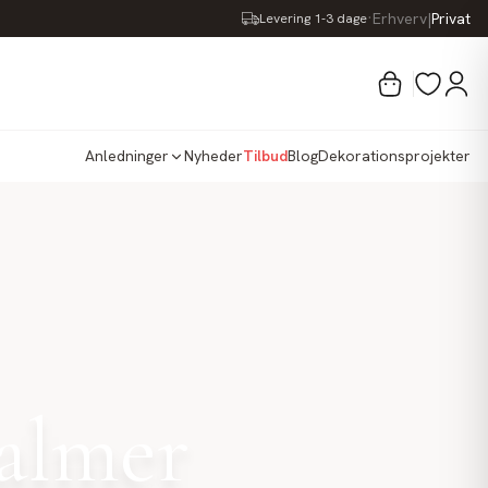
·
Erhverv
|
Privat
Levering 1-3 dage
Anledninger
Nyheder
Tilbud
Blog
Dekorationsprojekter
palmer