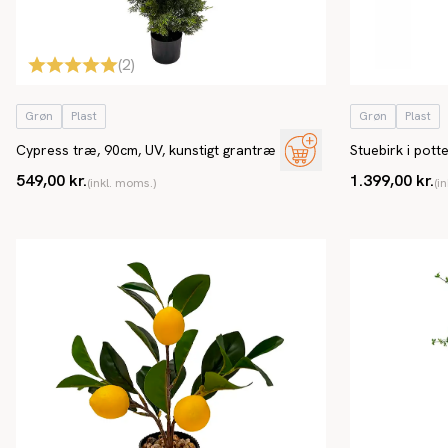
(
2
)
Grøn
Plast
Grøn
Plast
Cypress træ, 90cm, UV, kunstigt grantræ
Stuebirk i pott
549,00 kr.
1.399,00 kr.
(inkl. moms.)
(i