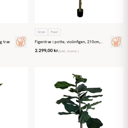
Grøn
Plast
ig træ
Figentræ i potte, violinfigen, 210cm,
kunstig plante
2.299,00 kr.
(inkl. moms.)