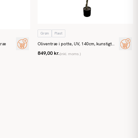
Grøn
Plast
 træ
Oliventræ i potte, UV, 140cm, kunstigt
træ
849,00 kr.
(inkl. moms.)