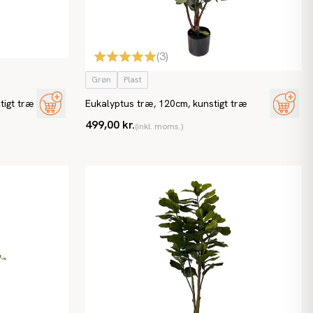
(
3
)
Grøn
Plast
tigt træ
Eukalyptus træ, 120cm, kunstigt træ
499,00 kr.
(inkl. moms.)