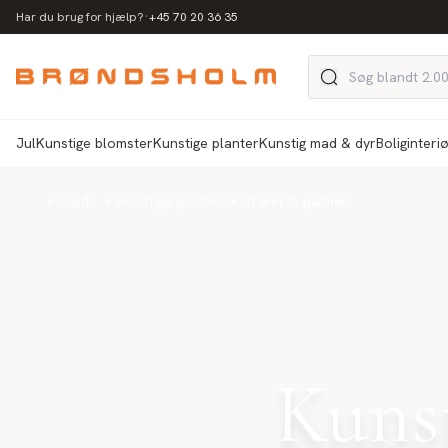
·
Har du brug for hjælp?
+45 70 20 36 35
Jul
Kunstige blomster
Kunstige planter
Kunstig mad & dyr
Boliginteri
Forside
Kunstige planter
Træer & palmer
Kunst