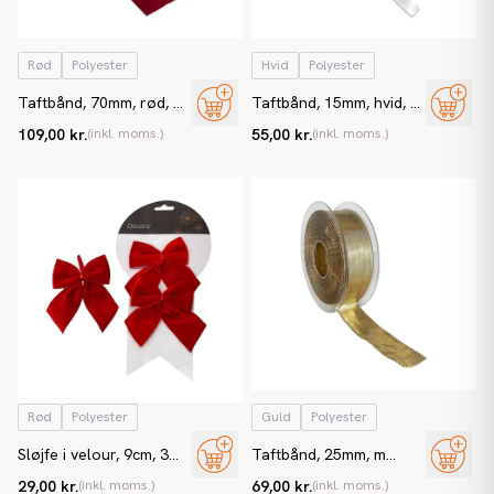
Rød
Polyester
Hvid
Polyester
Taftbånd, 70mm, rød, m
Taftbånd, 15mm, hvid, m
sømkant
sømkant
109,00 kr.
(inkl. moms.)
55,00 kr.
(inkl. moms.)
Rød
Polyester
Guld
Polyester
Sløjfe i velour, 9cm, 3
Taftbånd, 25mm, m
stk
kanttråd, guld
29,00 kr.
(inkl. moms.)
69,00 kr.
(inkl. moms.)