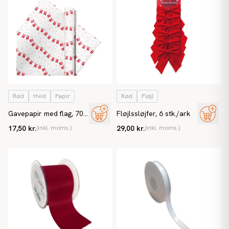
Rød
Hvid
Papir
Rød
Fløjl
Gavepapir med flag, 70
Fløjlssløjfer, 6 stk./ark
cm, 3 m/rulle
17,50 kr.
(inkl. moms.)
29,00 kr.
(inkl. moms.)