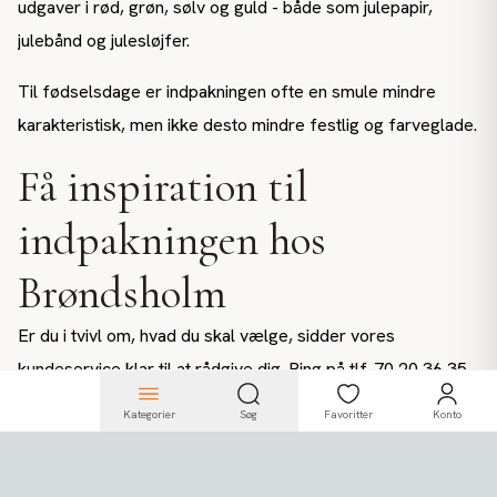
udgaver i rød, grøn, sølv og guld - både som julepapir,
julebånd og julesløjfer.
Til fødselsdage er indpakningen ofte en smule mindre
karakteristisk, men ikke desto mindre festlig og farveglade.
Få inspiration til
indpakningen hos
Brøndsholm
Er du i tvivl om, hvad du skal vælge, sidder vores
kundeservice klar til at rådgive dig. Ring på tlf. 70 20 36 35
og få inspiration til dit indkøb.
Kategorier
Søg
Favoritter
Konto