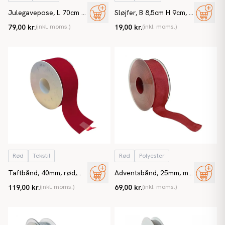
Julegavepose, L 70cm B
Sløjfer, B 8,5cm H 9cm, 5
50cm
stk/ pakke
79,00 kr.
(inkl. moms.)
19,00 kr.
(inkl. moms.)
Rød
Tekstil
Rød
Polyester
Taftbånd, 40mm, rød,
Adventsbånd, 25mm, m
velour
kanttråd, rød
119,00 kr.
(inkl. moms.)
69,00 kr.
(inkl. moms.)