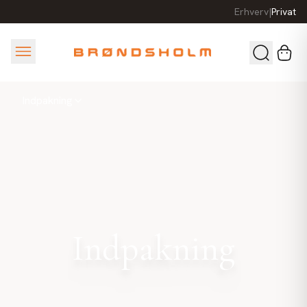
Erhverv
|
Privat
Indpakning
Indpakning