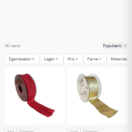
30
varer
Populære
Egenskaber
Lager
Pris
Farve
Materiale
Rød
Polyester
Guld
Polyester