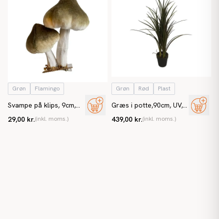
Grøn
Flamingo
Grøn
Rød
Plast
Svampe på klips, 9cm,
Græs i potte,90cm, UV,
grøn, kunstige svampe
kunstig græs
29,00 kr.
(inkl. moms.)
439,00 kr.
(inkl. moms.)