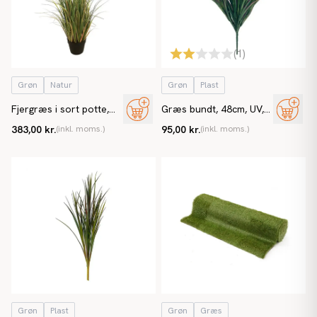
(
1
)
Grøn
Natur
Grøn
Plast
Fjergræs i sort potte,
Græs bundt, 48cm, UV,
85cm, kunstig græs
kunstig græs
383,00 kr.
(inkl. moms.)
95,00 kr.
(inkl. moms.)
Grøn
Plast
Grøn
Græs