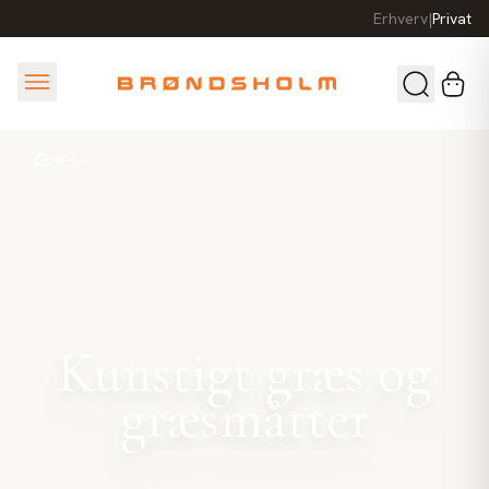
Erhverv
|
Privat
Græs
Kunstigt græs og
græsmåtter