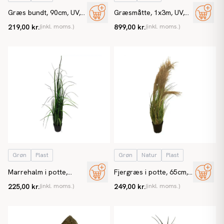
Græs bundt, 90cm, UV,
Græsmåtte, 1x3m, UV,
kunstig græs
kunstig græs
219,00 kr.
(inkl. moms.)
899,00 kr.
(inkl. moms.)
Grøn
Plast
Grøn
Natur
Plast
Marrehalm i potte,
Fjergræs i potte, 65cm,
80cm, kunstig græs
kunstig græs
225,00 kr.
(inkl. moms.)
249,00 kr.
(inkl. moms.)