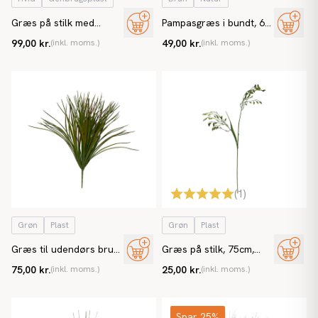
Græs på stilk med
Pampasgræs i bundt, 65-
blomst, 110cm, kunstig
75cm, lysebrun, ægte
99,00 kr.
(inkl. moms.)
49,00 kr.
(inkl. moms.)
græs
græs
(
1
)
Grøn
Plast
Grøn
Plast
Græs til udendørs brug,
Græs på stilk, 75cm,
40cm, UV, kunstig græs
kunstig græs
75,00 kr.
(inkl. moms.)
25,00 kr.
(inkl. moms.)
Spar 25%