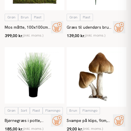
Grøn
Brun
Plast
Grøn
Plast
Mos måtte, 100x100cm,
Græs til udendørs brug,
kunstig mos
65cm, UV, kunstig græs
399,00 kr.
(inkl. moms.)
139,00 kr.
(inkl. moms.)
Grøn
Sort
Plast
Flamingo
Brun
Flamingo
Bjørnegræs i potte,
Svampe på klips, 9cm,
60cm, kunstig græs
brun, kunstige svampe
185,00 kr.
(inkl. moms.)
29,00 kr.
(inkl. moms.)