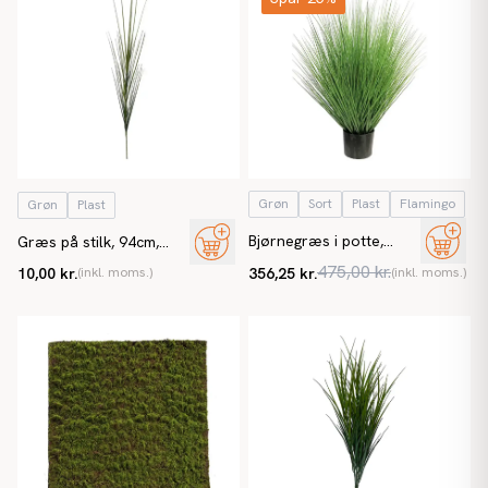
Grøn
Sort
Plast
Flamingo
Grøn
Plast
Bjørnegræs i potte,
Græs på stilk, 94cm,
91cm, kunstig græs
kunstig græs
475,00 kr.
10,00 kr.
(inkl. moms.)
356,25 kr.
(inkl. moms.)