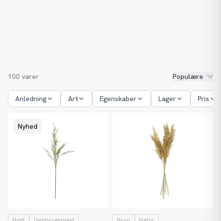
100
varer
Populære
Anledning
Art
Egenskaber
Lager
Pris
Nyhed
Hvid
Genbrugsplast
Brun
Natur