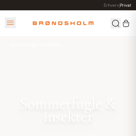
Erhverv
|
Privat
Sommerfugle & insekter
Sommerfugle &
insekter