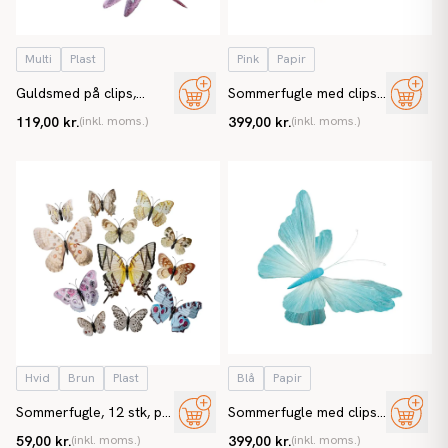
Multi
Plast
Pink
Papir
Guldsmed på clips,
Sommerfugle med clips,
10,5cm, orange/lyserød,
pink, kunstig sommerfugl
119,00 kr.
(inkl. moms.)
399,00 kr.
(inkl. moms.)
kunstig dyr
Hvid
Brun
Plast
Blå
Papir
Sommerfugle, 12 stk, på
Sommerfugle med clips,
magnet, kunstige
blå, kunstig sommerfugl
59,00 kr.
(inkl. moms.)
399,00 kr.
(inkl. moms.)