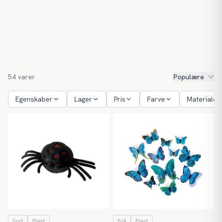
54
varer
Populære
Egenskaber
Lager
Pris
Farve
Materiale
Sort
Plast
Blå
Plast