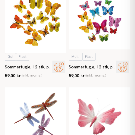
Gul
Plast
Multi
Plast
Sommerfugle, 12 stk, på
Sommerfugle, 12 stk, på
magnet, kunstige
magnet, kunstige
59,00 kr.
(inkl. moms.)
59,00 kr.
(inkl. moms.)
sommerfugle
sommerfugle