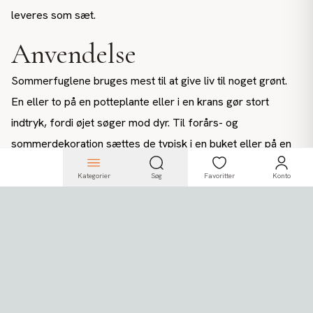
leveres som sæt.
Anvendelse
Sommerfuglene bruges mest til at give liv til noget grønt.
En eller to på en potteplante eller i en krans gør stort
indtryk, fordi øjet søger mod dyr. Til forårs- og
sommerdekoration sættes de typisk i en buket eller på en
gren i en vase. I butik bruges de til vinduesudstilling og til at
Kategorier
Søg
Favoritter
Konto
markere sæsonskifte hurtigt - magnetvarianterne er
praktiske her, fordi de kan flyttes uden værktøj. Bierne og
mariehønen bruges til større opstillinger og børnevenlige
temaer.
Sommerfugle og insekter er én af grupperne i vores
sortiment af
kunstig mad og dekorationsdyr
, hvor du også