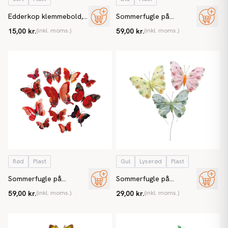
Edderkop klemmebold,
Sommerfugle på
8cm, kunstig dyr
magnet, 6-12cm, kunstig
15,00 kr.
(inkl. moms.)
59,00 kr.
(inkl. moms.)
sommerfugl
Rød
Plast
Gul
Lyserød
Plast
Sommerfugle på
Sommerfugle på
magnet, 6-12cm, kunstig
ståltråd, 3 farver, 3 stk,
59,00 kr.
(inkl. moms.)
29,00 kr.
(inkl. moms.)
sommerfugl
kunstige sommerfugle