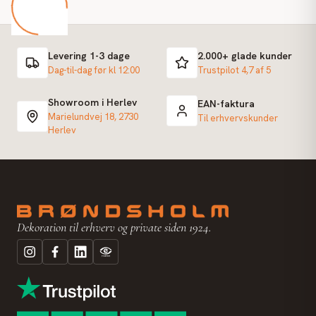
Levering 1-3 dage
2.000+ glade kunder
Dag-til-dag før kl 12:00
Trustpilot 4,7 af 5
Showroom i Herlev
EAN-faktura
Marielundvej 18, 2730
Til erhvervskunder
Herlev
Dekoration til erhverv og private siden 1924.