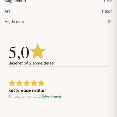
Salgsenhed
1 Stk
Art
Pæon
Højde (cm)
24
5,0
Baseret på
2
anmeldelser
ketty elise møller
10. september 2025
Verificeret