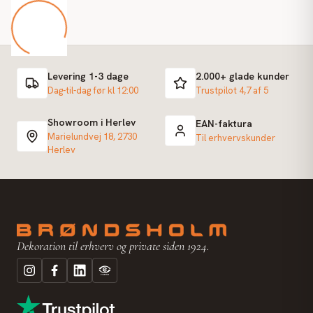
Levering 1-3 dage
2.000+ glade kunder
Dag-til-dag før kl 12:00
Trustpilot 4,7 af 5
Showroom i Herlev
EAN-faktura
Marielundvej 18, 2730
Til erhvervskunder
Herlev
Dekoration til erhverv og private siden 1924.