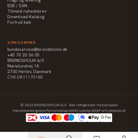
B2B / EAN
Tilmeld nyhedsbrev
Download Katalog
Fortryd køb
VIRKSOMHED
kundeservice@brondsholm.dk
+45 70 20 36 35
BRØNDSHOLM A/S
Marielundvej 18
2730 Herlev, Danmark
CVR DK11170188
©
2026
BRØNDSHOLM A/S · Alle rettigheder forbeholdes
Handelsbetingelser
Persondatapolitik
Cookiepolitik
Fortrydelsesret