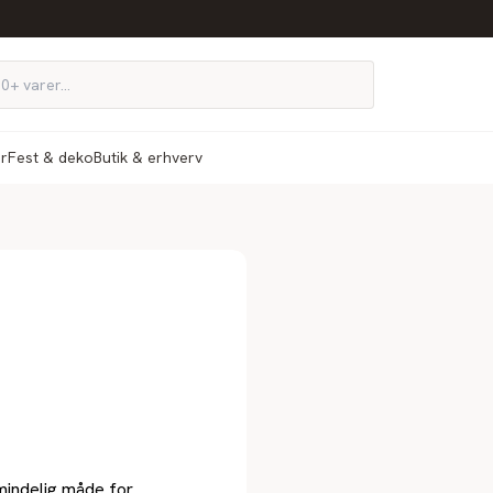
ør
Fest & deko
Butik & erhverv
mindelig måde for