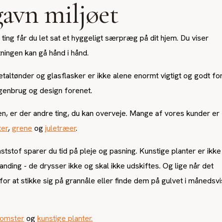
gavn miljøet
ing får du let sat et hyggeligt særpræg på dit hjem. Du viser
ningen kan gå hånd i hånd.
taltønder og glasflasker er ikke alene enormt vigtigt og godt fo
 genbrug og design forenet.
n, er der andre ting, du kan overveje. Mange af vores kunder er
ter
,
grene
og
juletræer
.
ststof sparer du tid på pleje og pasning. Kunstige planter er ikke
ding - de drysser ikke og skal ikke udskiftes. Og lige når det
for at stikke sig på grannåle eller finde dem på gulvet i månedsvi
lomster
og
kunstige planter.