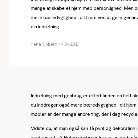
mange at skabe et hjem med personlighed. Men d
mere bæredygtighed i dit hjem ved at gøre genanve
din indretning.
Irena Sibbern
|
14.04.2021
Indretning med genbrug er efterhånden en helt a
du inddrager også mere bæredygtighed i dit hjem v
møbler er der mange andre ting, der i dag recycles 
Vidste du, at man også kan få pynt og dekoratio
genbrugsglas? Netop genbrugstræ er en god måde