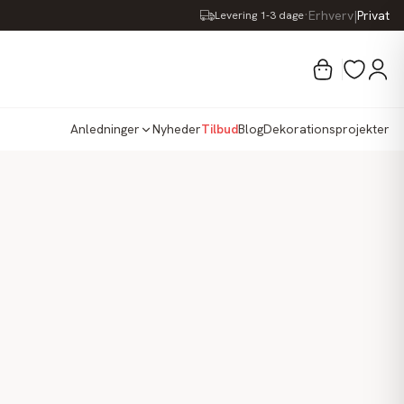
·
Erhverv
|
Privat
Levering 1-3 dage
Anledninger
Nyheder
Tilbud
Blog
Dekorationsprojekter