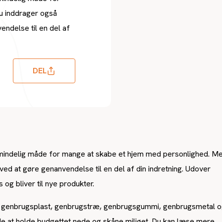
u inddrager også
ndelse til en del af
DEL
lmindelig måde for mange at skabe et hjem med personlighed. M
ed at gøre genanvendelse til en del af din indretning. Udover
og bliver til nye produkter.
n i genbrugsplast, genbrugstræ, genbrugsgummi, genbrugsmetal 
 at holde budgettet nede og skåne miljøet. Du kan læse mere