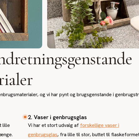
indretningsgenstande
ialer
genbrugsmaterialer, og vi har pynt og brugsgenstande i genbrugst
2. Vaser i genbrugsglas
lille
Vi har et stort udvalg af
forskellige vaser i
hænge.
genbrugsglas
, fra lille til stor, buttet til flaskeform