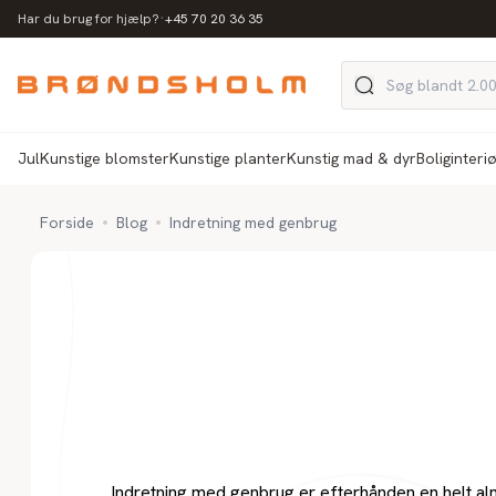
·
Har du brug for hjælp?
+45 70 20 36 35
Jul
Kunstige blomster
Kunstige planter
Kunstig mad & dyr
Boliginteri
Forside
Blog
Indretning med genbrug
Inspiration
Indretning med
genbrug
Indretning med genbrug er efterhånden en helt al