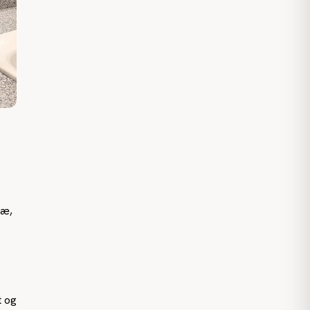
ræ,
et og