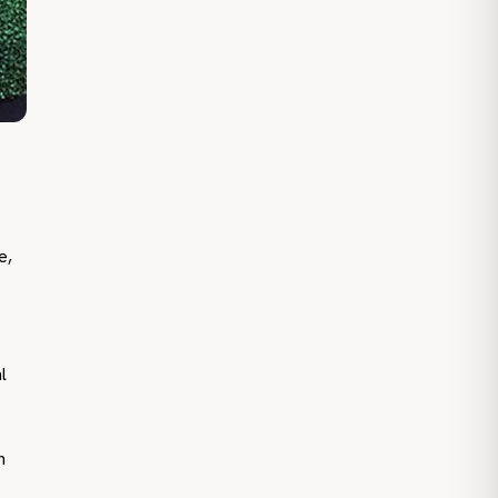
e,
l
n