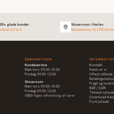
000+ glade kunder
Showroom i Herlev
stpilot 4,7 af 5
Marielundvej 18, 2730 Herle
ÅBNINGSTIDER
INFORMATIO
Kundeservice
Kontakt
Man-tors 09.00-15.00
Hvem er vi
Fredag 09.00-12.00
Oftest stilled
Betalingsmeto
Showroom
Fragt og leveri
Man-tors 09.00-15.00
B2B / EAN
Fredag 09.00-12.00
Tilmeld nyhed
OBS!
Ingen afhentning af varer
Download Kat
Fortryd køb