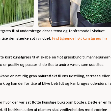
tgræs til at understrege deres tema og forårsmode i vinduet.
 tåle den stærke sol i vinduet.
Find lignende højt kunstgræs fra
e kort kunstgræs til at skabe en flot græsbund til mannequinern
er positiv og passer til de fleste andre varer, som udstilles.
e en naturlig grøn natureffekt til ens udstilling, terrasse eller
k og kan derfor tåle at blive betrådt og kan bruges udendørs i a
r hvor der var sat flotte kunstige buksbom bolde i. Dette er en fi
til butikken, uden at planten skal vedligeholdes med gødning