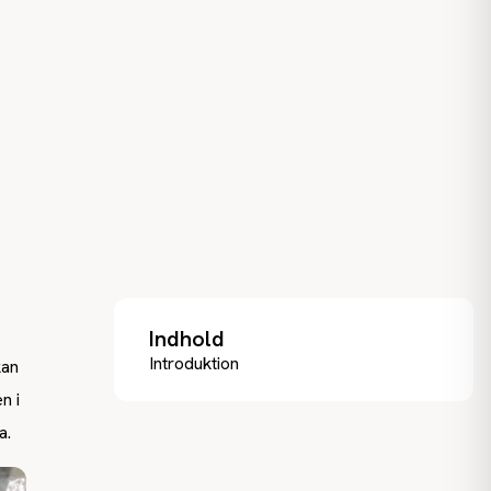
Indhold
Introduktion
kan
n i
a.