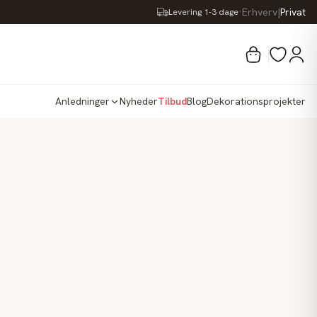
·
Erhverv
|
Privat
Levering 1-3 dage
Anledninger
Nyheder
Tilbud
Blog
Dekorationsprojekter