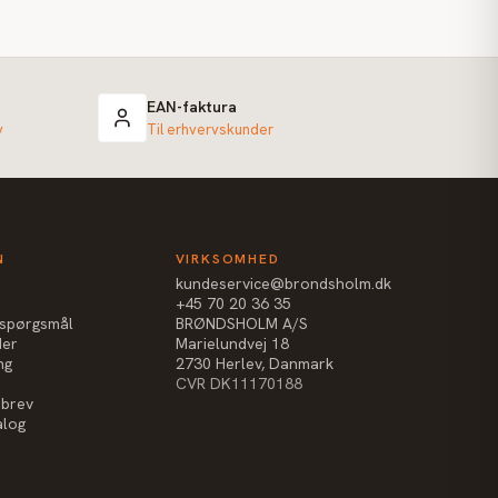
EAN-faktura
v
Til erhvervskunder
N
VIRKSOMHED
kundeservice@brondsholm.dk
+45 70 20 36 35
e spørgsmål
BRØNDSHOLM A/S
der
Marielundvej 18
ng
2730 Herlev, Danmark
CVR DK11170188
sbrev
alog