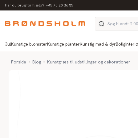
·
Har du brug for hjælp?
+45 70 20 36 35
Jul
Kunstige blomster
Kunstige planter
Kunstig mad & dyr
Boliginteri
Forside
Blog
Kunstgræs til udstillinger og dekorationer
Inspiration
Kunstgræs til
udstillinger og
dekorationer