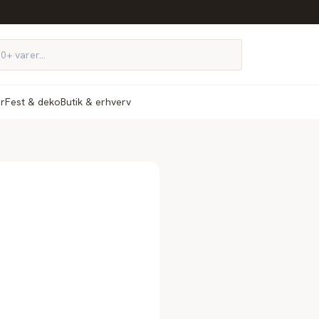
ør
Fest & deko
Butik & erhverv