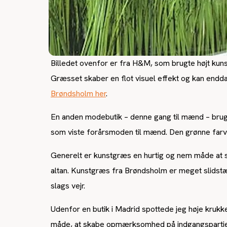
Billedet ovenfor er fra H&M, som brugte højt kuns
Græsset skaber en flot visuel effekt og kan endda
Brøndsholm her
.
En anden modebutik – denne gang til mænd – brugt
som viste forårsmoden til mænd. Den grønne farve 
Generelt er kunstgræs en hurtig og nem måde at skab
altan. Kunstgræs fra Brøndsholm er meget slidstær
slags vejr.
Udenfor en butik i Madrid spottede jeg høje krukke
måde, at skabe opmærksomhed på indgangspartiet, 