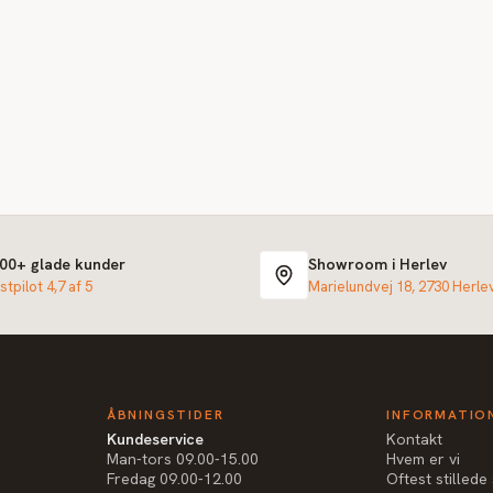
000+ glade kunder
Showroom i Herlev
stpilot 4,7 af 5
Marielundvej 18, 2730 Herle
ÅBNINGSTIDER
INFORMATIO
Kundeservice
Kontakt
Man-tors 09.00-15.00
Hvem er vi
Fredag 09.00-12.00
Oftest stilled