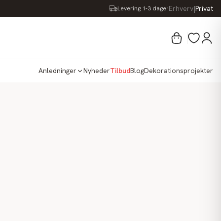
·
Erhverv
|
Privat
Levering 1-3 dage
Anledninger
Nyheder
Tilbud
Blog
Dekorationsprojekter