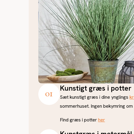
Kunstigt græs i potter
0
1
Sæt kunstigt græs i dine ynglings
k
sommerhuset. Ingen bekymring om a
Find græs i potter
her
Kunstgræs i metermål