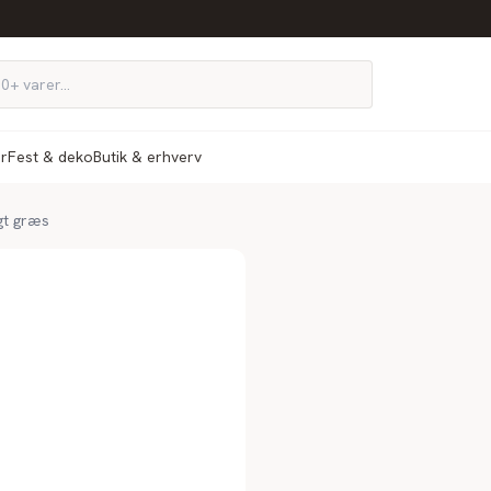
ør
Fest & deko
Butik & erhverv
gt græs
n du
ed