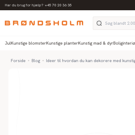
·
Har du brug for hjælp?
+45 70 20 36 35
Jul
Kunstige blomster
Kunstige planter
Kunstig mad & dyr
Boliginteri
Forside
Blog
Ideer til hvordan du kan dekorere med kunsti
Inspiration
Ideer til hvorda
kan dekorere m
kunstigt græs