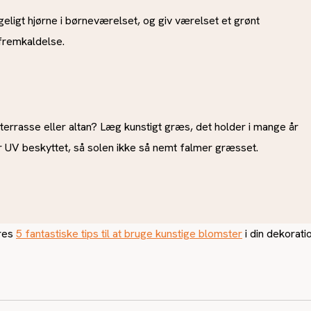
ggeligt hjørne i børneværelset, og giv værelset et grønt
ifremkaldelse.
terrasse eller altan? Læg kunstigt græs, det holder i mange år
r UV beskyttet, så solen ikke så nemt falmer græsset.
ores
5 fantastiske tips til at bruge kunstige blomster
i din dekorati