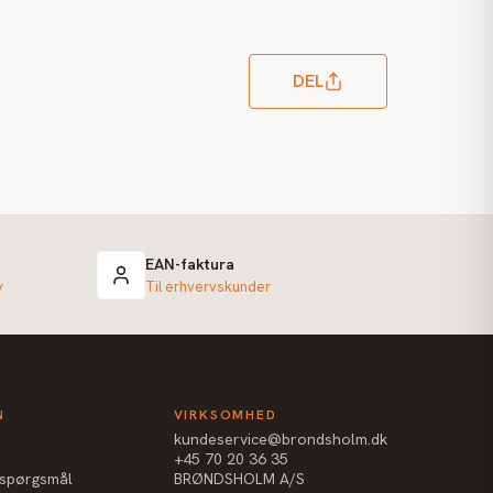
DEL
EAN-faktura
v
Til erhvervskunder
N
VIRKSOMHED
kundeservice@brondsholm.dk
+45 70 20 36 35
e spørgsmål
BRØNDSHOLM A/S