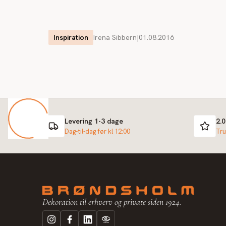
Inspiration
Irena Sibbern
|
01.08.2016
Levering 1-3 dage
2.
Dag-til-dag før kl 12:00
Tru
Dekoration til erhverv og private siden 1924.