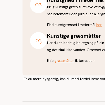
0
2
Brug kunstigt græs til at lave et hy
naturelement uden jord eller allerg
Find kunstgræsset i metermål
her
Kunstige græsmåtter
0
3
Har du en kedelig belægning på din 
og det skal ikke vandes. Græsset e
Køb
græsmåtter
til terrassen
Er du mere nysgerrig, kan du med fordel læse v