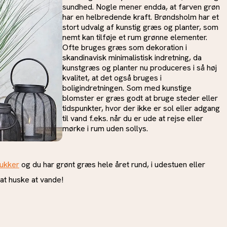
sundhed. Nogle mener endda, at farven grøn
har en helbredende kraft. Brøndsholm har et
stort udvalg af kunstig græs og planter, som
nemt kan tilføje et rum grønne elementer.
Ofte bruges græs som dekoration i
skandinavisk minimalistisk indretning, da
kunstgræs og planter nu produceres i så høj
kvalitet, at det også bruges i
boligindretningen. Som med kunstige
blomster er græs godt at bruge steder eller
tidspunkter, hvor der ikke er sol eller adgang
til vand f.eks. når du er ude at rejse eller
mørke i rum uden sollys.
rukker
og du har grønt græs hele året rund, i udestuen eller
t huske at vande!