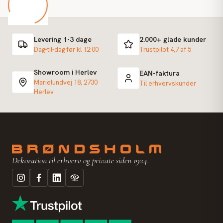
Levering 1-3 dage
2.000+ glade kunder
Dag-til-dag før kl 12:00
Trustpilot 4,7 af 5
Showroom i Herlev
EAN-faktura
Marielundvej 18, 2730
Til erhvervskunder
Herlev
Dekoration til erhverv og private siden 1924.