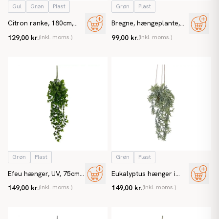
Gul
Grøn
Plast
Grøn
Plast
Citron ranke, 180cm,
Bregne, hængeplante,
kunstig plante
80cm, UV,
129,00 kr.
(inkl. moms.)
99,00 kr.
(inkl. moms.)
flammehæmmende,
kunstig plante
Grøn
Plast
Grøn
Plast
Efeu hænger, UV, 75cm,
Eukalyptus hænger i
kunstig plante
krukke, 50cm, kunstig
149,00 kr.
(inkl. moms.)
149,00 kr.
(inkl. moms.)
plante