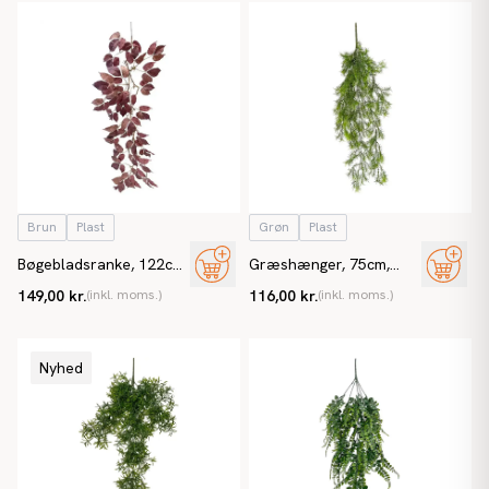
Brun
Plast
Grøn
Plast
Bøgebladsranke, 122cm,
Græshænger, 75cm,
rødbrun, kunstig ranke
kunstig plante
149,00 kr.
(inkl. moms.)
116,00 kr.
(inkl. moms.)
Nyhed