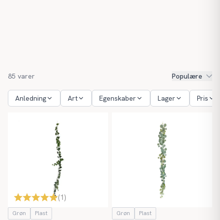
85
varer
Populære
Anledning
Art
Egenskaber
Lager
Pris
(
1
)
Grøn
Plast
Grøn
Plast