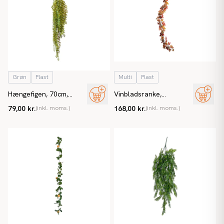
Grøn
Plast
Multi
Plast
Hængefigen, 70cm,
Vinbladsranke,
kunstig plante
efterårsranke, 180cm,
79,00 kr.
(inkl. moms.)
168,00 kr.
(inkl. moms.)
kunstig plante