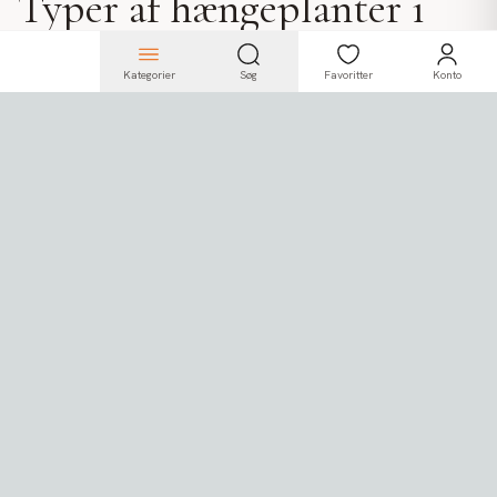
Typer af hængeplanter i
sortimentet
Kategorier
Søg
Favoritter
Konto
Vi tilbyder
efeuranker
,
bregneranker
,
perlehængerranker
samt
større hængeplanter
og
buske
. Planterne kan hænges
fra loftet, monteres på vægge eller placeres i potter og
vaser - enkeltvis eller i grupper. Der findes også mere
markante hængeplanter som
græshængere
og
hængefigener
samt varianter med
blomster og farvede
blade
, som skaber variation og liv i indretningen.
Kombiner med andre
kunstige planter og
interiør