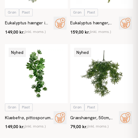
Grøn
Plast
Grøn
Plast
Eukalyptus hænger i
Eukalyptus hænger,
krukke, 50cm, kunstig
grøn, 120cm, kunstig
149,00 kr.
(inkl. moms.)
159,00 kr.
(inkl. moms.)
plante
plante
Nyhed
Nyhed
Grøn
Plast
Grøn
Plast
Klæbefrø, pittosporum,
Græshænger, 50cm,
ranke, 109 cm, kunstig
kunstig græs
149,00 kr.
(inkl. moms.)
79,00 kr.
(inkl. moms.)
plante