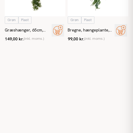
Grøn
Plast
Grøn
Plast
Græshænger, 65cm,
Bregne, hængeplante,
kunstig græs
80cm, UV,
149,00 kr.
(inkl. moms.)
99,00 kr.
(inkl. moms.)
flammehæmmende,
kunstig plante