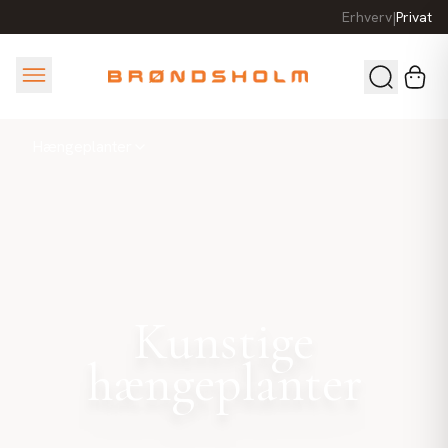
Erhverv
|
Privat
Hængeplanter
Kunstige
hængeplanter