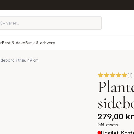
ør
Fest & deko
Butik & erhverv
idebord i træ, 49 cm
(
1
)
Plant
sideb
279,00
kr
Inkl. moms.
Udgået. Konta