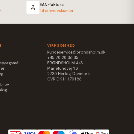
EAN-faktura
v
Til erhvervskunder
N
VIRKSOMHED
kundeservice@brondsholm.dk
+45 70 20 36 35
e spørgsmål
BRØNDSHOLM A/S
der
Marielundvej 18
ng
2730 Herlev, Danmark
CVR DK11170188
sbrev
alog