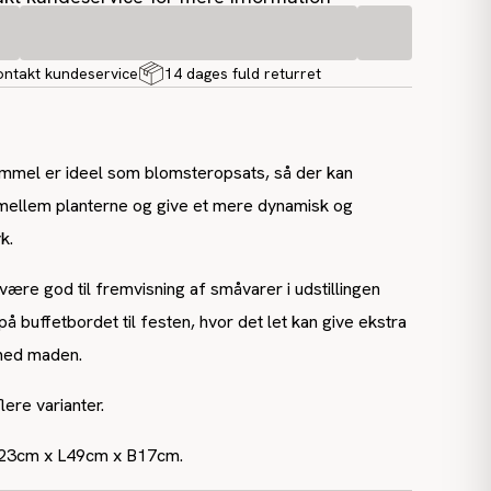
ontakt kundeservice
14 dages fuld returret
mmel er ideel som blomsteropsats, så der kan
mellem planterne og give et mere dynamisk og
k.
ære god til fremvisning af småvarer i udstillingen
g på buffetbordet til festen, hvor det let kan give ekstra
 med maden.
lere varianter.
23cm x L49cm x B17cm.