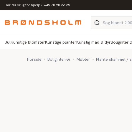
·
Har du brug for hjælp?
+45 70 20 36 35
Jul
Kunstige blomster
Kunstige planter
Kunstig mad & dyr
Boliginteri
Forside
Boliginteriør
Møbler
Plante skammel / s