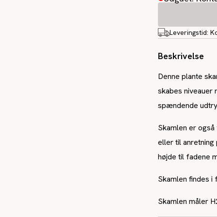
Leveringstid:
K
Beskrivelse
Denne plante ska
skabes niveauer 
spændende udtry
Skamlen er også v
eller til anretnin
højde til fadene
Skamlen findes i f
Skamlen måler H