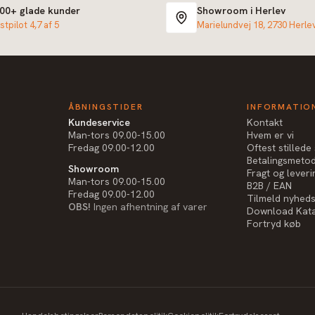
000+ glade kunder
Showroom i Herlev
stpilot 4,7 af 5
Marielundvej 18, 2730 Herle
ÅBNINGSTIDER
INFORMATIO
Kundeservice
Kontakt
Man-tors 09.00-15.00
Hvem er vi
Fredag 09.00-12.00
Oftest stilled
Betalingsmeto
Showroom
Fragt og leveri
Man-tors 09.00-15.00
B2B / EAN
Fredag 09.00-12.00
Tilmeld nyhed
OBS!
Ingen afhentning af varer
Download Kat
Fortryd køb