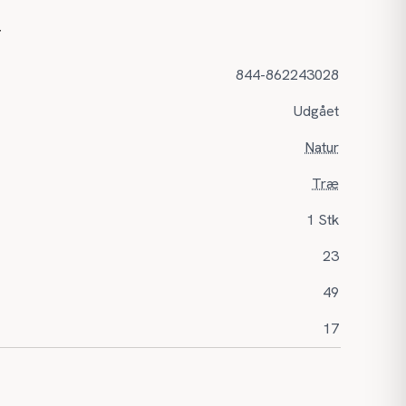
r
844-862243028
Udgået
Natur
Træ
1 Stk
23
49
17