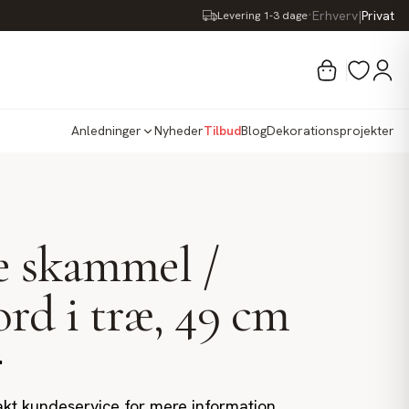
·
Erhverv
|
Privat
Levering 1-3 dage
Anledninger
Nyheder
Tilbud
Blog
Dekorationsprojekter
e skammel /
ord i træ, 49 cm
.
kt kundeservice for mere information