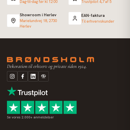
Dag-til-dag før kl 12:00
Trustpilot 4,7 af 5
Showroom i Herlev
EAN-faktura
Marielundvej 18, 2730
Til erhvervskunder
Herlev
Dekoration til erhverv og private siden 1924.
Se vores 2.000+ anmeldelser