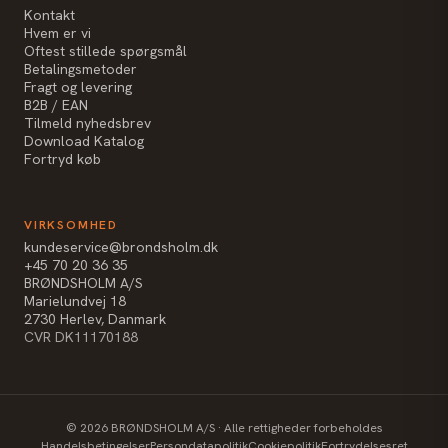
Kontakt
Hvem er vi
Oftest stillede spørgsmål
Betalingsmetoder
Fragt og levering
B2B / EAN
Tilmeld nyhedsbrev
Download Katalog
Fortryd køb
VIRKSOMHED
kundeservice@brondsholm.dk
+45 70 20 36 35
BRØNDSHOLM A/S
Marielundvej 18
2730 Herlev, Danmark
CVR DK11170188
©
2026
BRØNDSHOLM A/S · Alle rettigheder forbeholdes
Handelsbetingelser
Persondatapolitik
Cookiepolitik
Fortrydelsesret