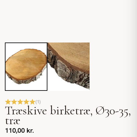
(
1
)
Træskive birketræ, Ø30-35,
træ
110,00
kr.