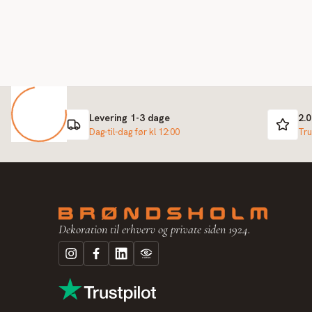
Levering 1-3 dage
2.
Dag-til-dag før kl 12:00
Tru
Dekoration til erhverv og private siden 1924.