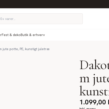
ør
Fest & deko
Butik & erhverv
jute potte, PE, kunstigt juletræ
Dakot
m jut
kunst
1.099,00
Inkl. moms.