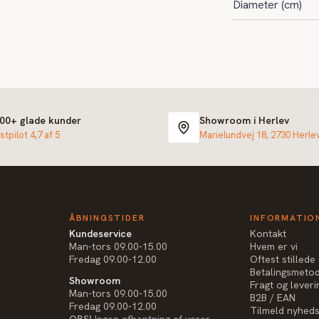
Diameter (cm)
000+ glade kunder
Showroom i Herlev
stpilot 4,7 af 5
Marielundvej 18, 2730 Herle
ÅBNINGSTIDER
INFORMATIO
Kundeservice
Kontakt
Man-tors 09.00-15.00
Hvem er vi
Fredag 09.00-12.00
Oftest stilled
Betalingsmeto
Showroom
Fragt og leveri
Man-tors 09.00-15.00
B2B / EAN
Fredag 09.00-12.00
Tilmeld nyhed