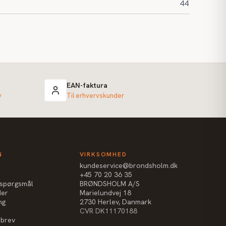
44
EAN-faktura
v
Til erhvervskunder
N
VIRKSOMHED
kundeservice@brondsholm.dk
+45 70 20 36 35
e spørgsmål
BRØNDSHOLM A/S
der
Marielundvej 18
ng
2730 Herlev, Danmark
CVR DK11170188
sbrev