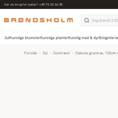
·
Har du brug for hjælp?
+45 70 20 36 35
Jul
Kunstige blomster
Kunstige planter
Kunstig mad & dyr
Boliginteri
Forside
Jul
Juletræer
Dakota grantræ, 120cm m 