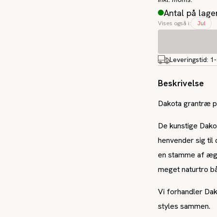
Antal på lage
Vises også i:
Jul
Leveringstid:
1
Beskrivelse
Dakota grantræ p
De kunstige Dakot
henvender sig ti
en stamme af ægte
meget naturtro b
Vi forhandler Dak
styles sammen.