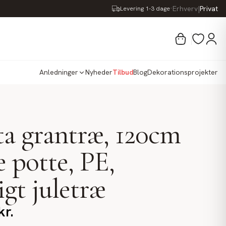
·
Erhverv
|
Privat
Levering 1-3 dage
Anledninger
Nyheder
Tilbud
Blog
Dekorationsprojekter
a grantræ, 120cm
e potte, PE,
igt juletræ
kr.