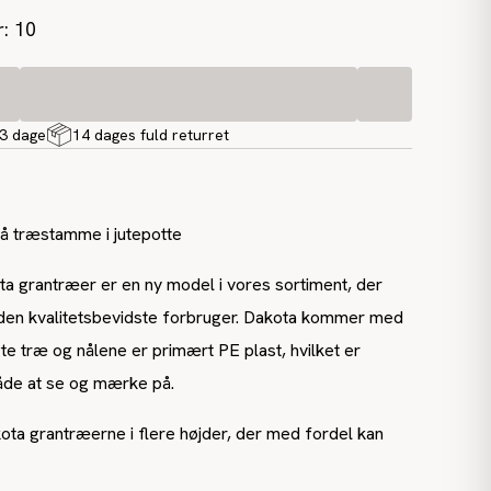
r: 10
-3 dage
14 dages fuld returret
å træstamme i jutepotte
a grantræer er en ny model i vores sortiment, der
l den kvalitetsbevidste forbruger. Dakota kommer med
 træ og nålene er primært PE plast, hvilket er
åde at se og mærke på.
ota grantræerne i flere højder, der med fordel kan