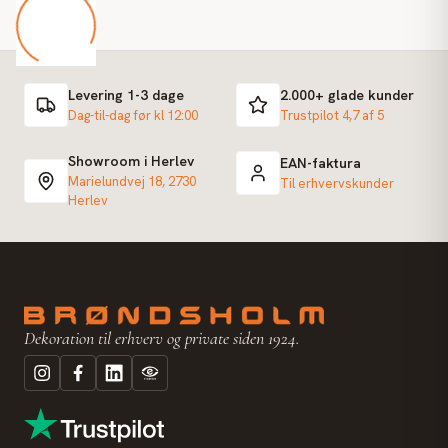
Levering 1-3 dage
2.000+ glade kunder
Dag-til-dag før kl 12:00
Trustpilot 4,7 af 5
Showroom i Herlev
EAN-faktura
Marielundvej 18, 2730
Til erhvervskunder
Herlev
Dekoration til erhverv og private siden 1924.