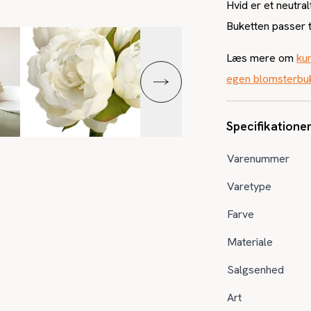
Hvid er et neutral
Buketten passer t
Læs mere om
ku
egen blomsterbu
Specifikatione
Varenummer
Varetype
Farve
Materiale
Salgsenhed
Art