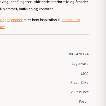
t valg, der fungerer i skiftende interiørstile og årstider.
il hjemmet, butikken og kontoret.
nstige pæoner
eller hent inspiration til
at binde din
ket
.
r
900-420174
Lagervare
Hvid
Plast
,
Silke
8 Pr. bundt
Pæon