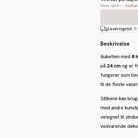
Vises også i:
Bryllup
Leveringstid:
1
Beskrivelse
Buketten med
8 
på
24 cm
og er f
fungerer som bin
til de fleste vase
Stilkene kan brug
med andre kunsti
velegnet til vind
vedvarende dekora