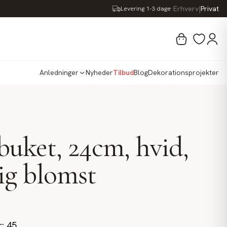
·
Erhverv
|
Privat
Levering 1-3 dage
Anledninger
Nyheder
Tilbud
Blog
Dekorationsprojekter
uket, 24cm, hvid,
ig blomst
r: 45