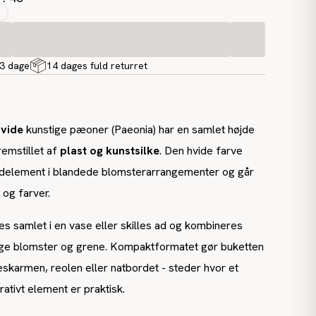
-3 dage
14 dages fuld returret
hvide
kunstige pæoner (Paeonia) har en samlet højde
remstillet af
plast og kunstsilke
. Den hvide farve
delement i blandede blomsterarrangementer og går
r og farver.
es samlet i en vase eller skilles ad og kombineres
ge blomster og grene. Kompaktformatet gør buketten
ueskarmen, reolen eller natbordet - steder hvor et
tivt element er praktisk.