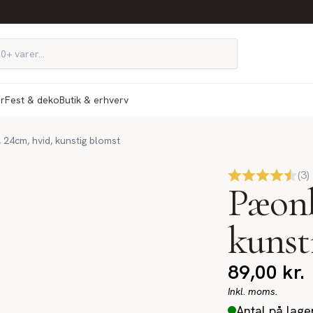
ør
Fest & deko
Butik & erhverv
24cm, hvid, kunstig blomst
(
3
)
Pæonb
kunst
89,00
kr.
Inkl. moms.
Antal på lage