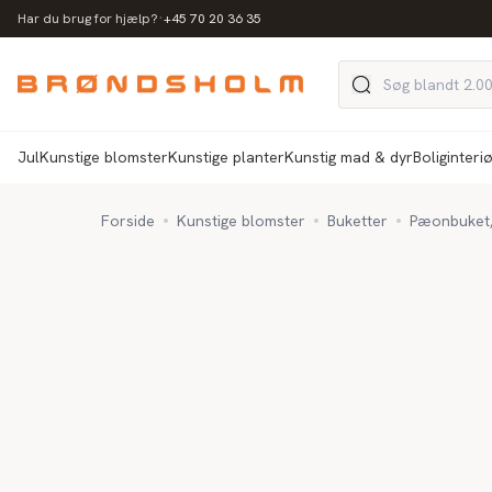
·
Har du brug for hjælp?
+45 70 20 36 35
Jul
Kunstige blomster
Kunstige planter
Kunstig mad & dyr
Boliginteri
Forside
Kunstige blomster
Buketter
Pæonbuket, 