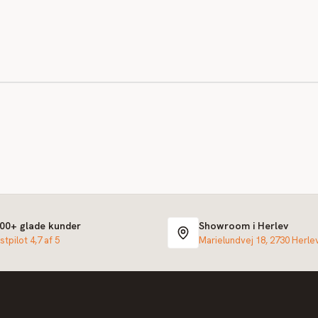
000+ glade kunder
Showroom i Herlev
stpilot 4,7 af 5
Marielundvej 18, 2730 Herle