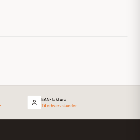
EAN-faktura
v
Til erhvervskunder