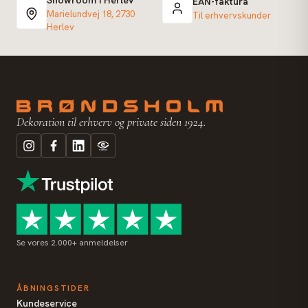
Showroom i Herlev
EAN-faktura
Marielundvej 18, 2730
Til erhvervskunder
Herlev
Dekoration til erhverv og private siden 1924.
Se vores 2.000+ anmeldelser
ÅBNINGSTIDER
Kundeservice