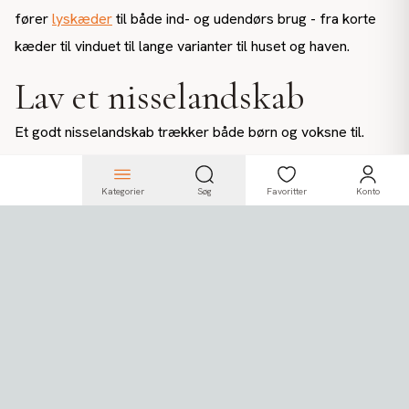
fører
lyskæder
til både ind- og udendørs brug - fra korte
kæder til vinduet til lange varianter til huset og haven.
Lav et nisselandskab
Et godt nisselandskab trækker både børn og voksne til.
Start med et snetæppe som bund, byg det op med figurer
og detaljer, og afslut med lidt
kunstig sne
drysset ud over
Kategorier
Søg
Favoritter
Konto
det hele. Vi har alt, hvad der skal til.
Hjemmelavet
juledekoration
Noget af det sjoveste ved julen er at lave sin egen
hjemmelavede juledekoration. Vi fører materialer til DIY-
julepynt - glimmer, mos, træskiver og meget andet. Og så