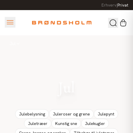
Erhverv
|
Privat
Jul
Jul
Julebelysning
Juleroser og grene
Julepynt
Juletræer
Kunstig sne
Julekugler