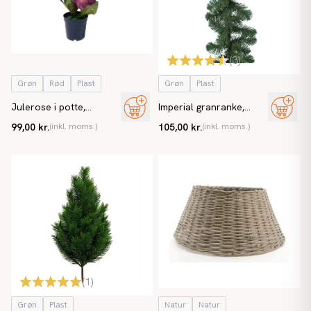
(
3
)
Grøn
Rød
Plast
Grøn
Plast
Julerose i potte,
Imperial granranke,
helleborus, 33cm,
Ø25x270cm,brandhæmmende
99,00 kr.
(inkl. moms.)
105,00 kr.
(inkl. moms.)
kunstig blomst
EN71,kunstig gran
(
1
)
Grøn
Plast
Natur
Natur