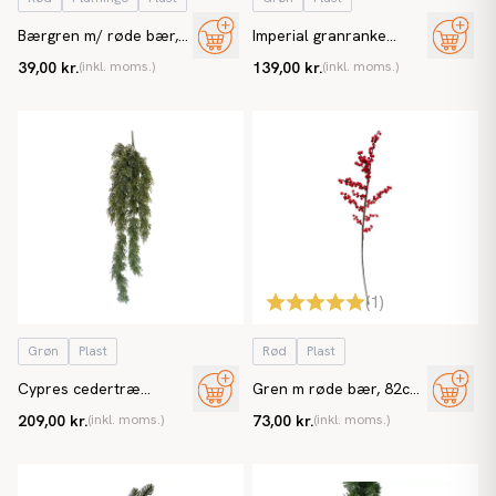
Bærgren m/ røde bær,
Imperial granranke
58cm, kunstig gren
Ø30x270cm, EN71, 200
39,00 kr.
(inkl. moms.)
139,00 kr.
(inkl. moms.)
kviste, kunstig gran
(
1
)
Grøn
Plast
Rød
Plast
Cypres cedertræ
Gren m røde bær, 82cm,
hænger, 110cm, kunstig
kunstig gren
209,00 kr.
(inkl. moms.)
73,00 kr.
(inkl. moms.)
plante