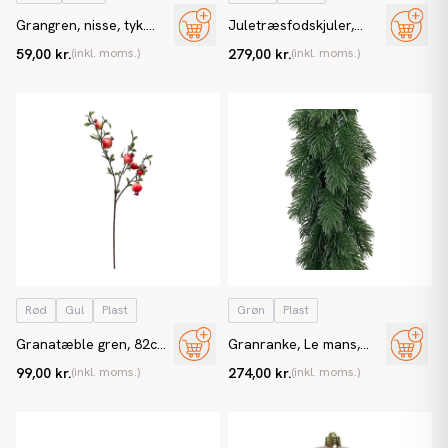
Grangren, nisse, tyk.
Juletræsfodskjuler,
45cm, kunstig gran
Ø70cm, H28cm, passer
59,00 kr.
(inkl. moms.)
279,00 kr.
(inkl. moms.)
til træer op til 210cm
Rød
Gul
Plast
Grøn
Plast
Granatæble gren, 82cm,
Granranke, Le mans,
kunstig gren
180cm, kunstig
99,00 kr.
(inkl. moms.)
274,00 kr.
(inkl. moms.)
granranke