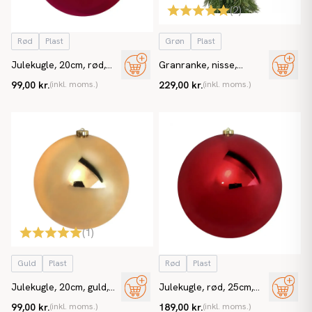
(
2
)
Rød
Plast
Grøn
Plast
Julekugle, 20cm, rød,
Granranke, nisse,
blank
Ø10cm, 180cm, kunstig
99,00 kr.
(inkl. moms.)
229,00 kr.
(inkl. moms.)
gran
(
1
)
Guld
Plast
Rød
Plast
Julekugle, 20cm, guld,
Julekugle, rød, 25cm,
blank
blank
99,00 kr.
(inkl. moms.)
189,00 kr.
(inkl. moms.)