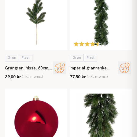
(
4
)
Grøn
Plast
Grøn
Plast
Grangren, nisse, 60cm,
Imperial granranke,
kunstig gran
Ø20x270cm, brandh.
39,00 kr.
(inkl. moms.)
77,50 kr.
(inkl. moms.)
EN71, kunstig gran