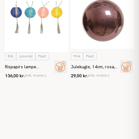
Blå
Lyserød
Plast
Pink
Plast
Rispapirs lampe
Julekugle, 14cm, rosa,
lyskæde, LED, 20 pære,
blank
136,00 kr.
(inkl. moms.)
29,00 kr.
(inkl. moms.)
5 meter, 20cm mellem
hver pære