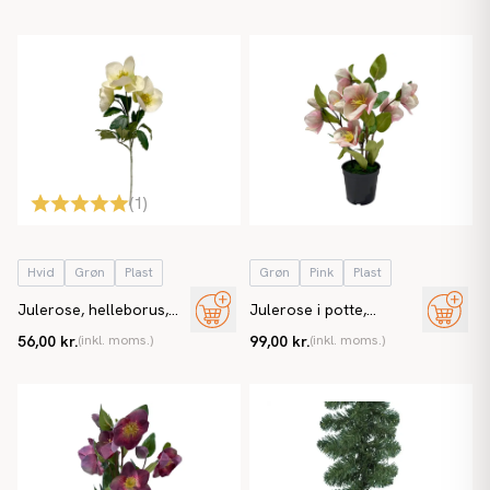
(
1
)
Hvid
Grøn
Plast
Grøn
Pink
Plast
Julerose, helleborus,
Julerose i potte,
44cm, kunstig blomst
helleborus, 33cm,
56,00 kr.
(inkl. moms.)
99,00 kr.
(inkl. moms.)
kunstig blomst