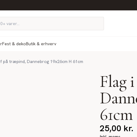
ør
Fest & deko
Butik & erhverv
tof på træpind, Dannebrog 19x26cm H 61cm
Flag i
Dann
61cm
25,00
kr.
Inkl. moms.