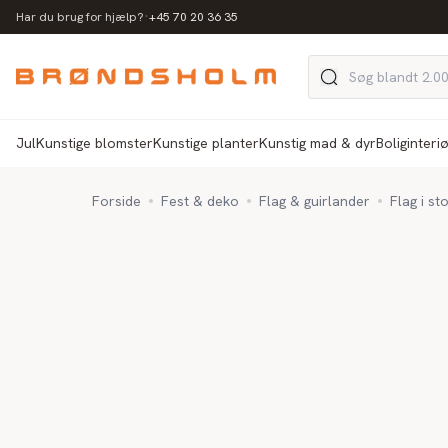
·
Har du brug for hjælp?
+45 70 20 36 35
Jul
Kunstige blomster
Kunstige planter
Kunstig mad & dyr
Boliginteri
Forside
Fest & deko
Flag & guirlander
Flag i s