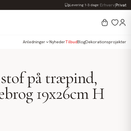
·
Erhverv
|
Privat
Levering 1-3 dage
Anledninger
Nyheder
Tilbud
Blog
Dekorationsprojekter
 stof på træpind,
ebrog 19x26cm H