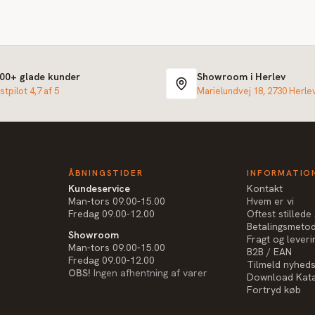
000+ glade kunder
Showroom i Herlev
stpilot 4,7 af 5
Marielundvej 18, 2730 Herle
ÅBNINGSTIDER
INFORMATIO
Kundeservice
Kontakt
Man-tors 09.00-15.00
Hvem er vi
Fredag 09.00-12.00
Oftest stilled
Betalingsmeto
Showroom
Fragt og leveri
Man-tors 09.00-15.00
B2B / EAN
Fredag 09.00-12.00
Tilmeld nyhed
OBS!
Ingen afhentning af varer
Download Kat
Fortryd køb