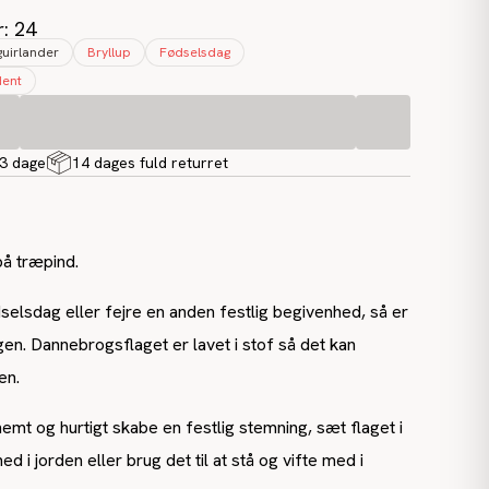
r: 24
guirlander
Bryllup
Fødselsdag
dent
-3 dage
14 dages fuld returret
å træpind.
selsdag eller fejre en anden festlig begivenhed, så er
agen. Dannebrogsflaget er lavet i stof så det kan
en.
emt og hurtigt skabe en festlig stemning, sæt flaget i
ed i jorden eller brug det til at stå og vifte med i