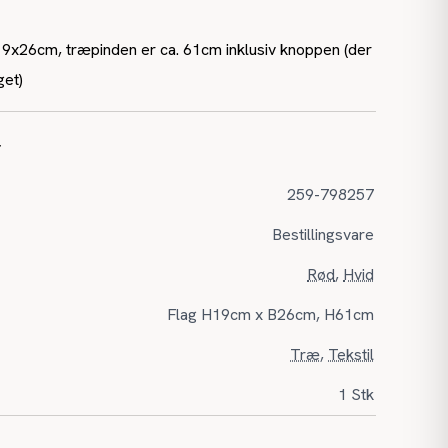
19x26cm, træpinden er ca. 61cm inklusiv knoppen (der
get)
r
259-798257
Bestillingsvare
Rød
,
Hvid
Flag H19cm x B26cm, H61cm
Træ
,
Tekstil
1 Stk