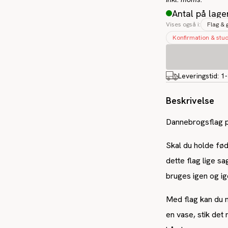
Antal på lage
Vises også i:
Flag & 
Konfirmation & stu
Leveringstid:
1
Beskrivelse
Dannebrogsflag p
Skal du holde fød
dette flag lige s
bruges igen og ig
Med flag kan du n
en vase, stik det n