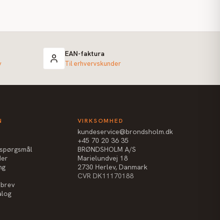
EAN-faktura
v
Til erhvervskunder
N
VIRKSOMHED
kundeservice@brondsholm.dk
+45 70 20 36 35
e spørgsmål
BRØNDSHOLM A/S
der
Marielundvej 18
ng
2730 Herlev, Danmark
CVR DK11170188
sbrev
alog