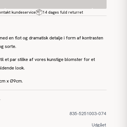
ontakt kundeservice
14 dages fuld returret
d en flot og dramatisk detalje i form af kontrasten
g sorte.
il et par stilke af vores kunstige blomster for et
aldende look.
cm x Ø9cm.
r
835-5251003-074
Udgået