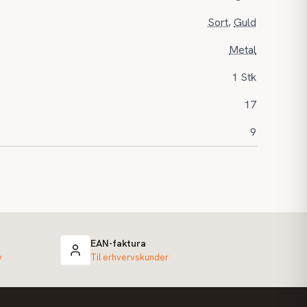
Sort
,
Guld
Metal
1 Stk
17
9
EAN-faktura
v
Til erhvervskunder