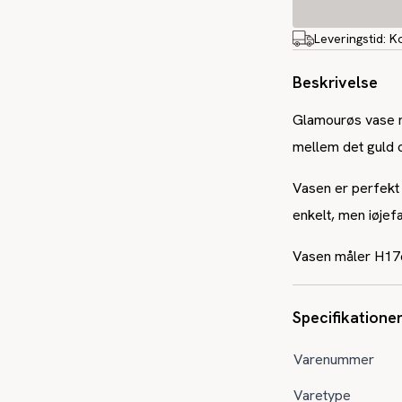
Leveringstid:
K
Beskrivelse
Glamourøs vase me
mellem det guld o
Vasen er perfekt t
enkelt, men iøjef
Vasen måler H17
Specifikatione
Varenummer
Varetype