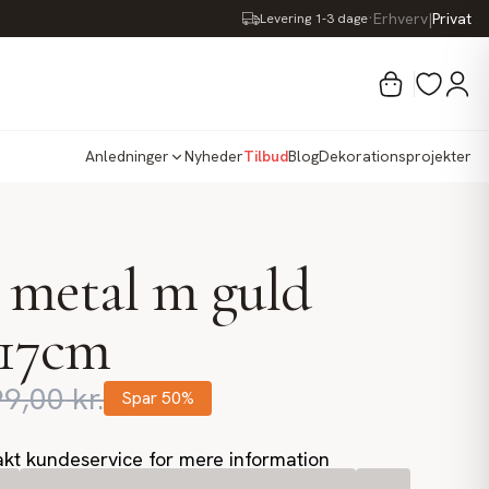
·
Erhverv
|
Privat
Levering 1-3 dage
Anledninger
Nyheder
Tilbud
Blog
Dekorationsprojekter
i metal m guld
 17cm
99,00
kr.
Spar
50
%
kt kundeservice for mere information