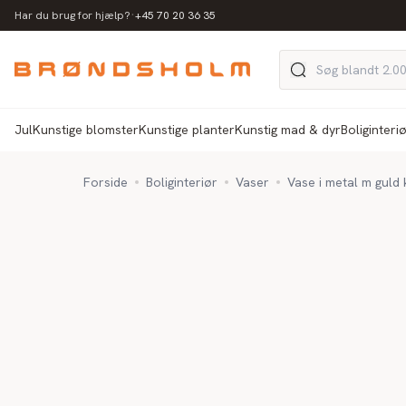
·
Har du brug for hjælp?
+45 70 20 36 35
Jul
Kunstige blomster
Kunstige planter
Kunstig mad & dyr
Boliginteri
Forside
Boliginteriør
Vaser
Vase i metal m guld