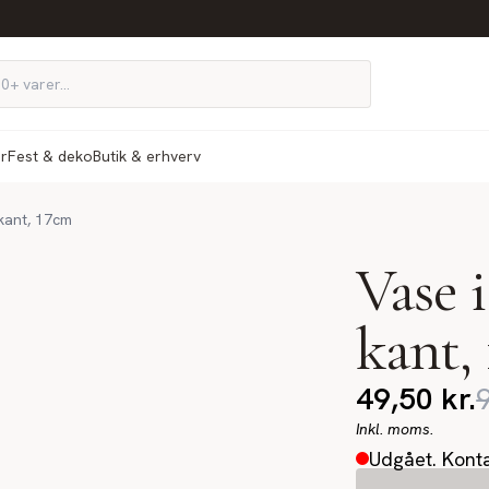
ør
Fest & deko
Butik & erhverv
 kant, 17cm
Vase 
kant,
49,50
kr.
Inkl. moms.
Udgået. Konta