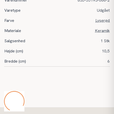
Varenummer
835-55193-086-2
Varetype
Udgået
Farve
Lyserød
Materiale
Keramik
Salgsenhed
1 Stk
Højde (cm)
10,5
Bredde (cm)
6