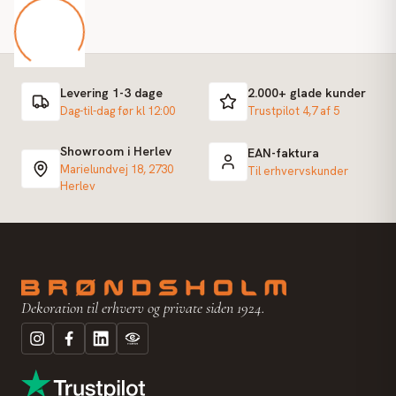
Levering 1-3 dage
2.000+ glade kunder
Dag-til-dag før kl 12:00
Trustpilot 4,7 af 5
Showroom i Herlev
EAN-faktura
Marielundvej 18, 2730
Til erhvervskunder
Herlev
Dekoration til erhverv og private siden 1924.