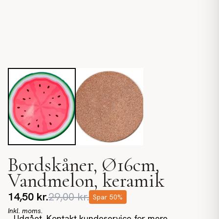
Bordskåner, Ø16cm,
Vandmelon, keramik
14,50
kr.
29,00
kr.
Spar
50
%
Inkl. moms.
Udgået. Kontakt kundeservice for mere