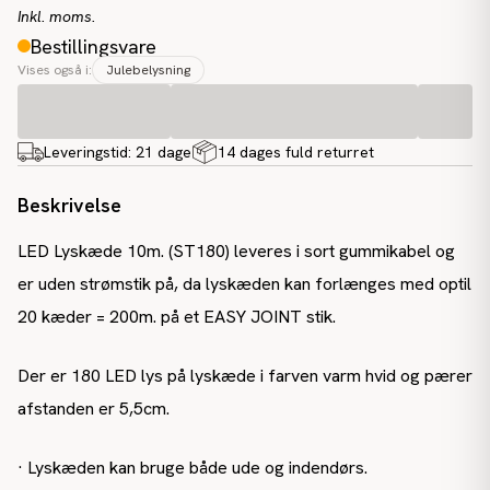
Inkl. moms.
Bestillingsvare
Vises også i:
Julebelysning
Leveringstid:
21 dage
14 dages fuld returret
Beskrivelse
LED Lyskæde 10m. (ST180) leveres i sort gummikabel og
er uden strømstik på, da lyskæden kan forlænges med optil
20 kæder = 200m. på et EASY JOINT stik.
Der er 180 LED lys på lyskæde i farven varm hvid og pærer
afstanden er 5,5cm.
· Lyskæden kan bruge både ude og indendørs.