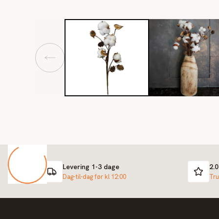
Levering 1-3 dage
2.
Dag-til-dag før kl 12:00
Tru