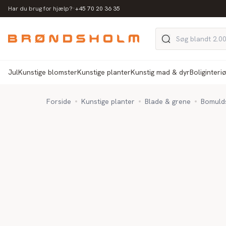
·
Har du brug for hjælp?
+45 70 20 36 35
Jul
Kunstige blomster
Kunstige planter
Kunstig mad & dyr
Boliginteri
Forside
Kunstige planter
Blade & grene
Bomulds