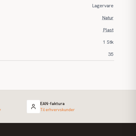
Lagervare
Natur
Plast
1 Stk
35
EAN-faktura
v
Til erhvervskunder