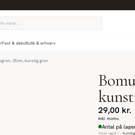
ør
Fest & deko
Butik & erhverv
gren, 35cm, kunstig gren
Bomul
kunst
29,00
kr.
Inkl. moms.
Antal på lage
Vises også i:
Kunstig