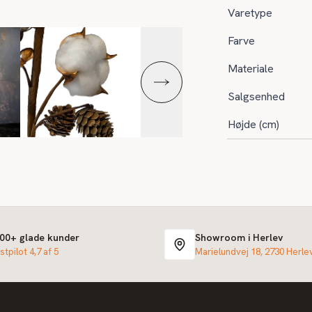
Varetype
Farve
Materiale
Salgsenhed
Højde (cm)
000+ glade kunder
Showroom i Herlev
stpilot 4,7 af 5
Marielundvej 18, 2730 Herle