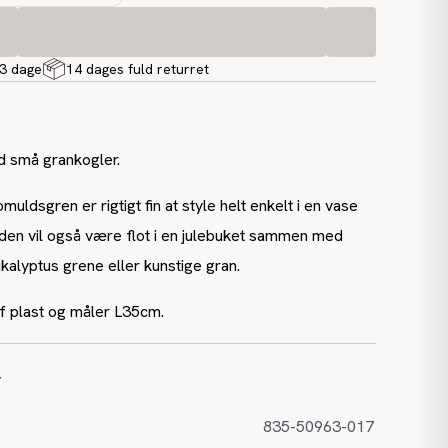
-3 dage
14 dages fuld returret
 små grankogler.
uldsgren er rigtigt fin at style helt enkelt i en vase
 den vil også være flot i en julebuket sammen med
kalyptus grene eller kunstige gran.
af plast og måler L35cm.
r
835-50963-017