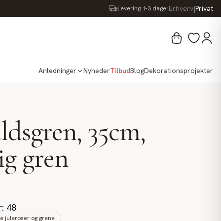
·
Erhverv
|
Privat
Levering 1-3 dage
Anledninger
Nyheder
Tilbud
Blog
Dekorationsprojekter
dsgren, 35cm,
ig gren
r: 48
e juleroser og grene