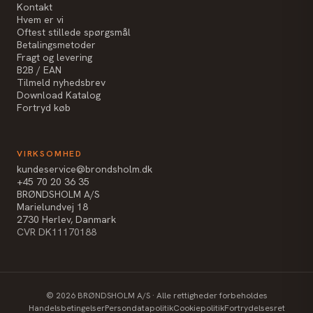
Kontakt
Hvem er vi
Oftest stillede spørgsmål
Betalingsmetoder
Fragt og levering
B2B / EAN
Tilmeld nyhedsbrev
Download Katalog
Fortryd køb
VIRKSOMHED
kundeservice@brondsholm.dk
+45 70 20 36 35
BRØNDSHOLM A/S
Marielundvej 18
2730 Herlev, Danmark
CVR DK11170188
©
2026
BRØNDSHOLM A/S · Alle rettigheder forbeholdes
Handelsbetingelser
Persondatapolitik
Cookiepolitik
Fortrydelsesret