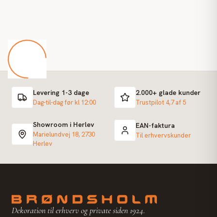
Levering 1-3 dage
2.000+ glade kunder
Dag-til-dag før kl 12:00
Trustpilot 4,7 af 5
Showroom i Herlev
EAN-faktura
Marielundvej 18, 2730
Til erhvervskunder
Herlev
Dekoration til erhverv og private siden 1924.