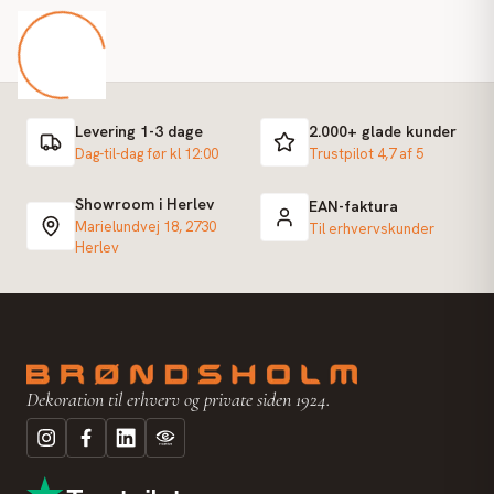
Levering 1-3 dage
2.000+ glade kunder
Dag-til-dag før kl 12:00
Trustpilot 4,7 af 5
Showroom i Herlev
EAN-faktura
Marielundvej 18, 2730
Til erhvervskunder
Herlev
Dekoration til erhverv og private siden 1924.