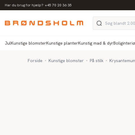
·
Har du brug for hjælp?
+45 70 20 36 35
Jul
Kunstige blomster
Kunstige planter
Kunstig mad & dyr
Boliginteri
Forside
Kunstige blomster
På stilk
Krysantemum