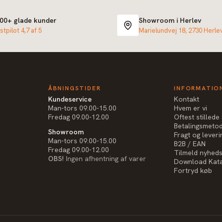
000+ glade kunder
Showroom i Herlev
stpilot 4,7 af 5
Marielundvej 18, 2730 Herle
ÅBNINGSTIDER
INFORMATIO
Kundeservice
Kontakt
Man-tors 09.00-15.00
Hvem er vi
Fredag 09.00-12.00
Oftest stilled
Betalingsmeto
Showroom
Fragt og leveri
Man-tors 09.00-15.00
B2B / EAN
Fredag 09.00-12.00
Tilmeld nyhed
OBS!
Ingen afhentning af varer
Download Kat
Fortryd køb