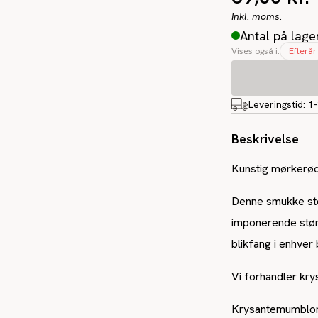
Inkl. moms.
Antal på lage
Vises også i:
Efterår
Leveringstid:
1
Beskrivelse
Kunstig mørkerød
Denne smukke sto
imponerende størr
blikfang i enhver
Vi forhandler kry
Krysantemumbloms