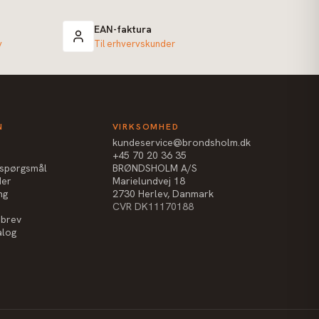
EAN-faktura
v
Til erhvervskunder
N
VIRKSOMHED
kundeservice@brondsholm.dk
+45 70 20 36 35
e spørgsmål
BRØNDSHOLM A/S
der
Marielundvej 18
ng
2730 Herlev, Danmark
CVR DK11170188
sbrev
alog