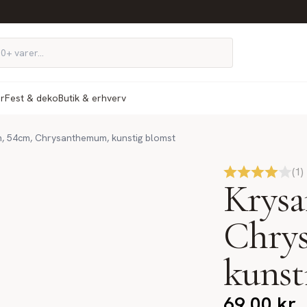
ør
Fest & deko
Butik & erhverv
, 54cm, Chrysanthemum, kunstig blomst
(
1
)
Krys
Chry
kunst
69,00
kr.