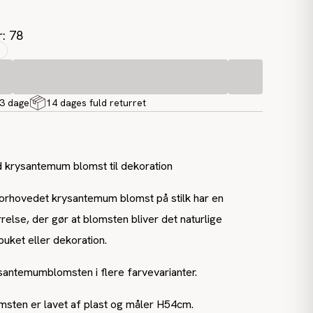
r: 78
-3 dage
14 dages fuld returret
 krysantemum blomst til dekoration
rhovedet krysantemum blomst på stilk har en
else, der gør at blomsten bliver det naturlige
 buket eller dekoration.
santemumblomsten i flere farvevarianter.
ten er lavet af plast og måler H54cm.