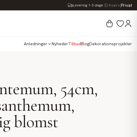
·
Erhverv
|
Privat
Levering 1-3 dage
Anledninger
Nyheder
Tilbud
Blog
Dekorationsprojekter
antemum, 54cm,
santhemum,
ig blomst