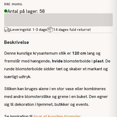
Inkl. moms.
Antal på lager: 58
Leveringstid:
1-3 dage
14 dages fuld returret
Beskrivelse
Denne kunstige krysantemum stilk er
120 cm
lang og
fremstår med hængende,
hvide
blomsterbolde i
plast
. De
runde blomsterbolde sidder tæt og skaber et markant og
isærligt udtryk.
Stilken kan bruges alene i en stor vase eller kombineres
med andre blomsterstilke og grene i en buket. Den egner
sig til dekoration i hjemmet, butikker og events.
Se inspiration til
brug af kunstige blomster
.