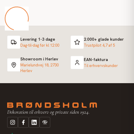
Levering 1-3 dage
2.000+ glade kunder
Dag-til-dag før kl 12:00
Trustpilot 4,7 af 5
Showroom i Herlev
EAN-faktura
Marielundvej 18, 2730
Til erhvervskunder
Herlev
Dekoration til erhverv og private siden 1924.