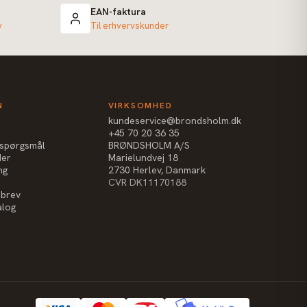
EAN-faktura
v
Til erhvervskunder
N
VIRKSOMHED
kundeservice@brondsholm.dk
+45 70 20 36 35
e spørgsmål
BRØNDSHOLM A/S
der
Marielundvej 18
ng
2730 Herlev, Danmark
CVR DK11170188
sbrev
alog