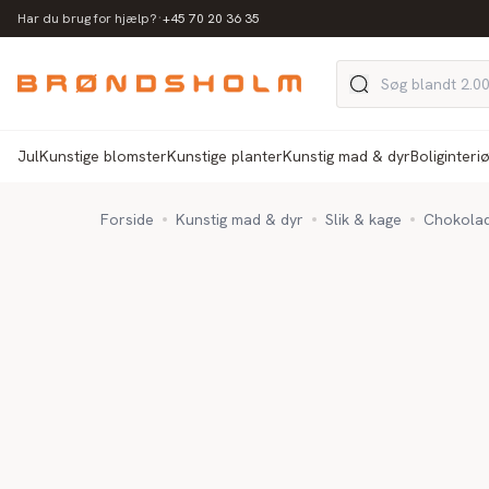
·
Har du brug for hjælp?
+45 70 20 36 35
Jul
Kunstige blomster
Kunstige planter
Kunstig mad & dyr
Boliginteri
Forside
Kunstig mad & dyr
Slik & kage
Chokolade