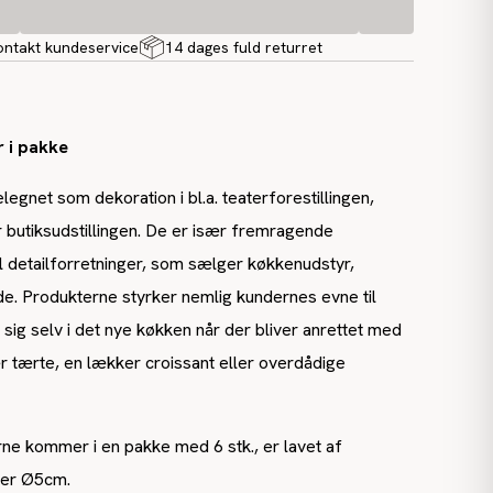
ontakt kundeservice
14 dages fuld returret
 i pakke
legnet som dekoration i bl.a. teaterforestillingen,
 butiksudstillingen. De er især fremragende
 detailforretninger, som sælger køkkenudstyr,
de. Produkterne styrker nemlig kundernes evne til
le sig selv i det nye køkken når der bliver anrettet med
 tærte, en lækker croissant eller overdådige
.
ne kommer i en pakke med 6 stk., er lavet af
ler Ø5cm.