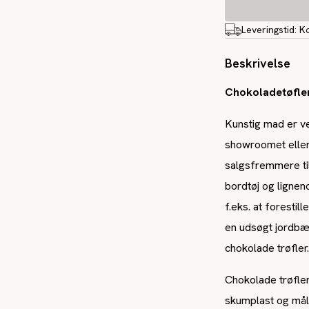
Leveringstid:
K
Beskrivelse
Chokoladetøfler
Kunstig mad er ve
showroomet eller
salgsfremmere til
bordtøj og lignen
f.eks. at forestil
en udsøgt jordbær
chokolade trøfler
Chokolade trøfler
skumplast og må