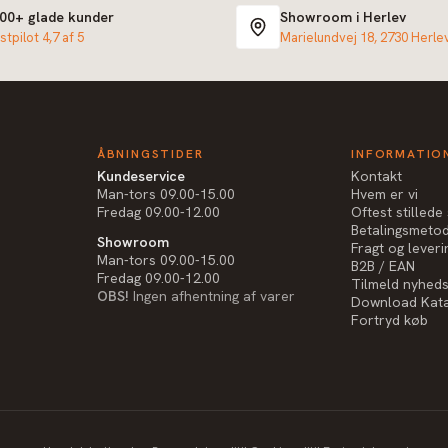
000+ glade kunder
Showroom i Herlev
stpilot 4,7 af 5
Marielundvej 18, 2730 Herle
ÅBNINGSTIDER
INFORMATIO
Kundeservice
Kontakt
Man-tors 09.00-15.00
Hvem er vi
Fredag 09.00-12.00
Oftest stilled
Betalingsmeto
Showroom
Fragt og leveri
Man-tors 09.00-15.00
B2B / EAN
Fredag 09.00-12.00
Tilmeld nyhed
OBS!
Ingen afhentning af varer
Download Kat
Fortryd køb