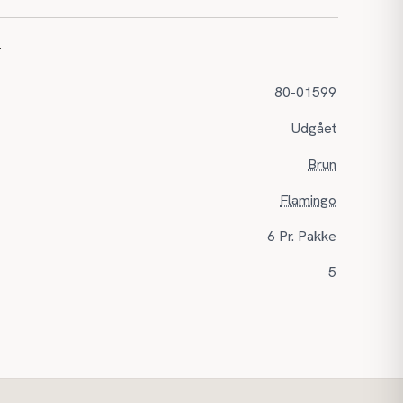
r
80-01599
Udgået
Brun
Flamingo
6 Pr. Pakke
5