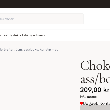
ør
Fest & deko
Butik & erhverv
 trøfler, 5cm, ass/boks, kunstig mad
Choko
ass/b
209,00
kr
Inkl. moms.
Udgået. Konta