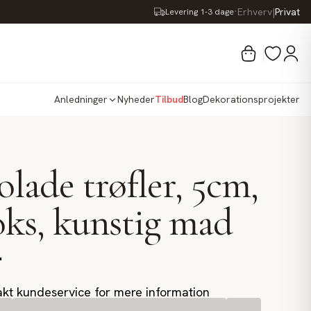
·
Erhverv
|
Privat
Levering 1-3 dage
Anledninger
Nyheder
Tilbud
Blog
Dekorationsprojekter
lade trøfler, 5cm,
oks, kunstig mad
.
kt kundeservice for mere information