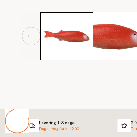
Levering 1-3 dage
2.
Dag-til-dag før kl 12:00
Tru