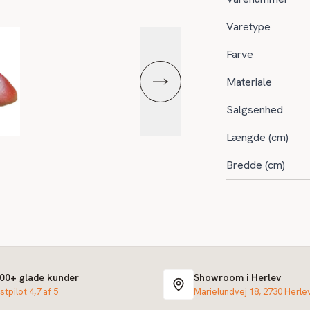
Varetype
Farve
Materiale
Salgsenhed
Længde (cm)
Bredde (cm)
000+ glade kunder
Showroom i Herlev
stpilot 4,7 af 5
Marielundvej 18, 2730 Herle