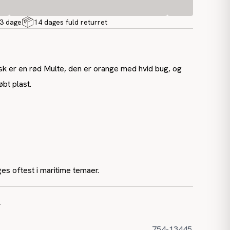
-3 dage
14 dages fuld returret
sk er en rød Multe, den er orange med hvid bug, og
øbt plast.
ges oftest i maritime temaer.
r
754-13445