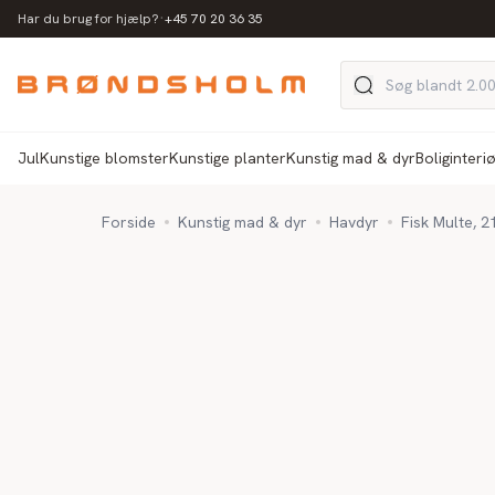
·
Har du brug for hjælp?
+45 70 20 36 35
Jul
Kunstige blomster
Kunstige planter
Kunstig mad & dyr
Boliginteri
Forside
Kunstig mad & dyr
Havdyr
Fisk Multe, 2