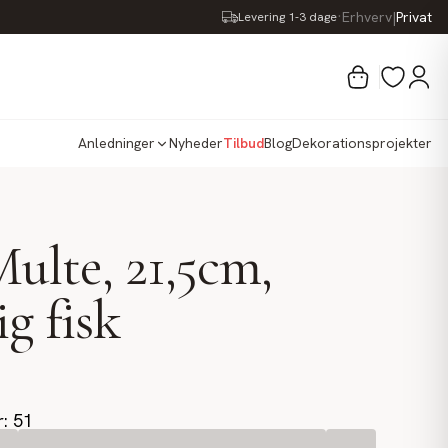
·
Erhverv
|
Privat
Levering 1-3 dage
Anledninger
Nyheder
Tilbud
Blog
Dekorationsprojekter
Multe, 21,5cm,
g fisk
r: 51