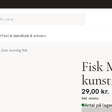
ør
Fest & deko
Butik & erhverv
1,5cm, kunstig fisk
Fisk 
kunsti
29,00
kr.
Inkl. moms.
Antal på lage