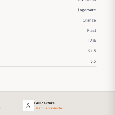
Lagervare
Orange
Plast
1 Stk
21,5
5,5
EAN-faktura
v
Til erhvervskunder