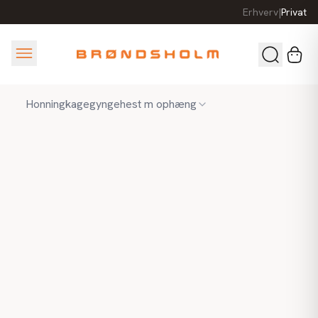
Erhverv
|
Privat
Honningkagegyngehest m ophæng