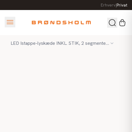
Erhverv
|
Privat
LED Istappe-lyskæde INKL. STIK, 2 segmenter á 1,5m med EASY JOINT