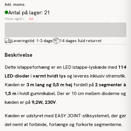
Inkl. moms.
Antal på lager: 21
Vises også i:
Jul
Leveringstid:
1-3 dage
14 dages fuld returret
Beskrivelse
Dette istappeforhæng er en LED istappe-lyskæde med
114
LED-dioder
i
varmt hvidt lys
og leveres inklusiv strømstik.
Kæden er
3 m lang og 0,5 m høj
fordelt på
2 segmenter à
1,5 m
i hvidt gummikabel. Der er 10 cm mellem dioderne og
kæden er på
9,2W, 230V
.
Kæden er udstyret med EASY JOINT-stiksystemet, der gør
det nemt at forbinde, forlænge og forkorte segmenterne.