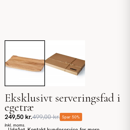
Eksklusivt serveringsfad i
egetræ
249,50
kr.
499,00
kr.
Spar
50
%
Inkl. moms.
Udgået. Kontakt kundeservice for mere