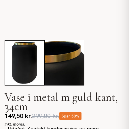
Vase i metal m guld kant,
34cm
149,50
kr.
299,00
kr.
Spar
50
%
Inkl. moms.
Udgået. Kontakt kundeservice for mere