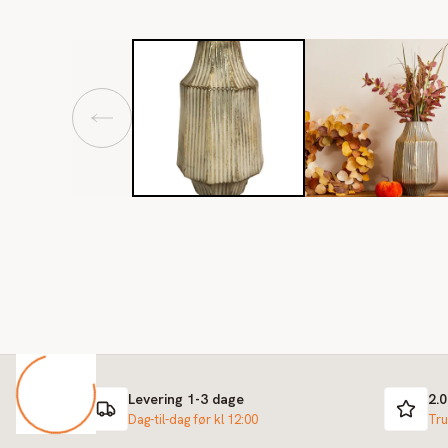
Levering 1-3 dage
2.
Dag-til-dag før kl 12:00
Tru