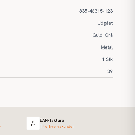
835-46315-123
Udgået
Guld
,
Grå
Metal
1 Stk
39
EAN-faktura
v
Til erhvervskunder