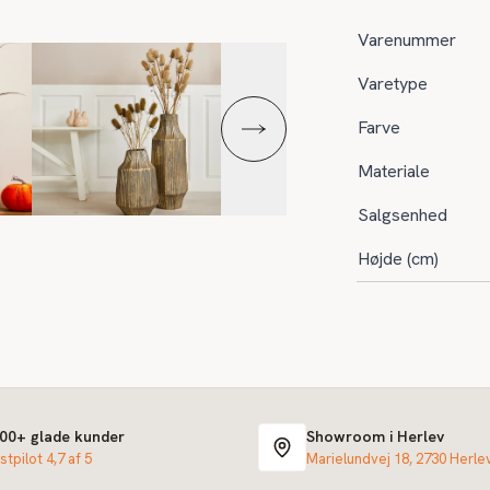
Varenummer
Varetype
Farve
Materiale
Salgsenhed
Højde (cm)
000+ glade kunder
Showroom i Herlev
stpilot 4,7 af 5
Marielundvej 18, 2730 Herle