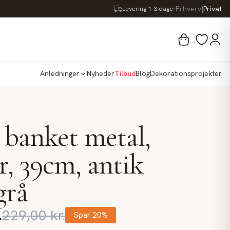
·
Erhverv
|
Privat
Levering 1-3 dage
Anledninger
Nyheder
Tilbud
Blog
Dekorationsprojekter
i banket metal,
r, 39cm, antik
grå
.
229,00
kr.
Spar
20
%