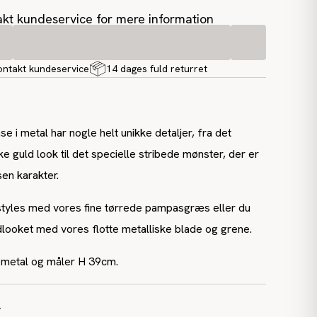
kt kundeservice for mere information
ontakt kundeservice
14 dages fuld returret
 i metal har nogle helt unikke detaljer, fra det
e guld look til det specielle stribede mønster, der er
sen karakter.
 styles med vores fine tørrede pampasgræs eller du
looket med vores flotte metalliske blade og grene.
f metal og måler H 39cm.
r