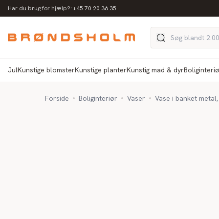
·
Har du brug for hjælp?
+45 70 20 36 35
Jul
Kunstige blomster
Kunstige planter
Kunstig mad & dyr
Boliginteri
Forside
Boliginteriør
Vaser
Vase i banket metal,