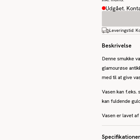
Udgået. Konta
Leveringstid:
K
Beskrivelse
Denne smukke vase
glamourøse antikk
med til at give va
Vasen kan f.eks.
kan fuldende guld
Vasen er lavet a
Specifikatione