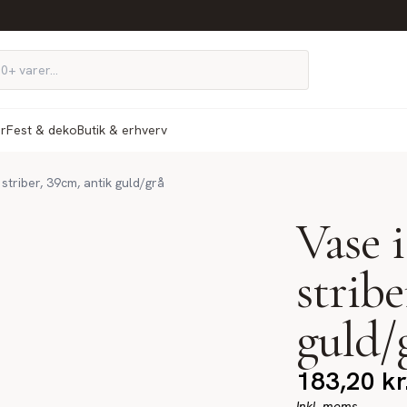
ør
Fest & deko
Butik & erhverv
 striber, 39cm, antik guld/grå
Vase 
stribe
guld/
183,20
kr
Inkl. moms.