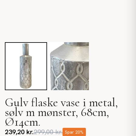
Gulv flaske vase i metal,
sølv m mønster, 68cm,
Ø14cm.
239,20
kr.
299,00
kr.
Spar
20
%