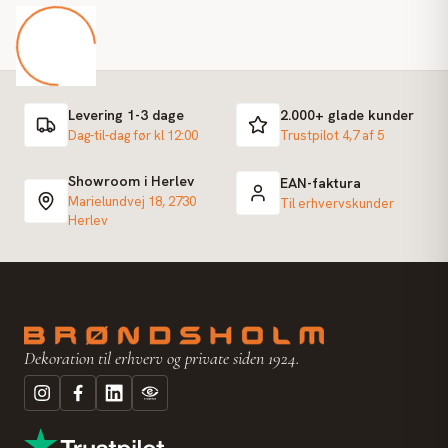
Levering 1-3 dage
2.000+ glade kunder
Dag-til-dag før kl 12:00
Trustpilot 4,7 af 5
Showroom i Herlev
EAN-faktura
Marielundvej 18, 2730
Til erhvervskunder
Herlev
Dekoration til erhverv og private siden 1924.