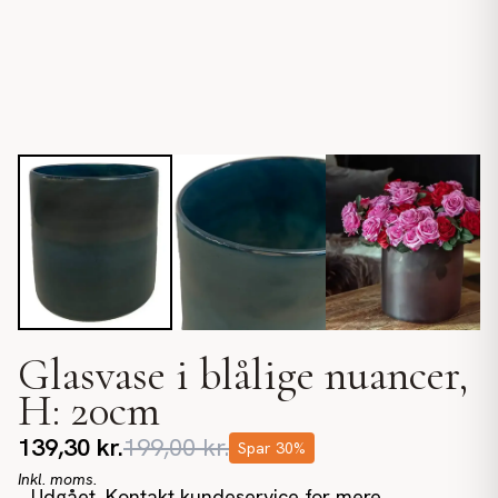
Glasvase i blålige nuancer,
H: 20cm
139,30
kr.
199,00
kr.
Spar
30
%
Inkl. moms.
Udgået. Kontakt kundeservice for mere