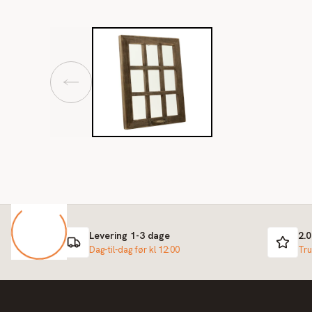
Levering 1-3 dage
2.
Dag-til-dag før kl 12:00
Tru