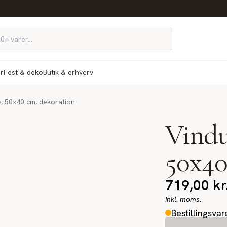
ør
Fest & deko
Butik & erhverv
æ, 50x40 cm, dekoration
Vindu
50x40
719,00
kr
Inkl. moms.
Bestillingsvar