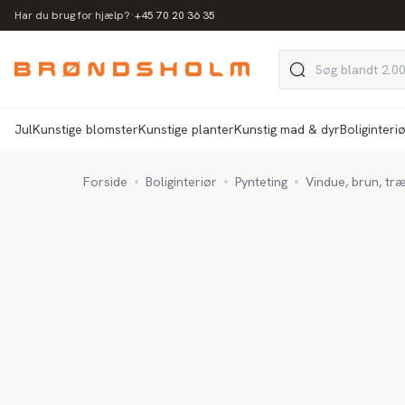
·
Har du brug for hjælp?
+45 70 20 36 35
Jul
Kunstige blomster
Kunstige planter
Kunstig mad & dyr
Boliginteri
Forside
Boliginteriør
Pynteting
Vindue, brun, tr