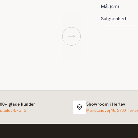
Mål (cm)
Salgsenhed
000+ glade kunder
Showroom i Herlev
stpilot 4,7 af 5
Marielundvej 18, 2730 Herle