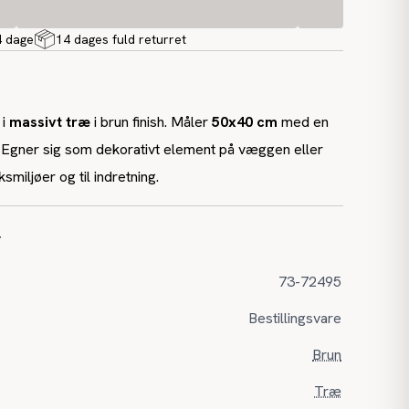
4 dage
14 dages fuld returret
 i
massivt træ
i brun finish. Måler
50x40 cm
med en
 Egner sig som dekorativt element på væggen eller
ksmiljøer og til indretning.
r
73-72495
Bestillingsvare
Brun
Træ