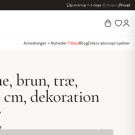
·
Erhverv
|
Privat
Levering 1-3 dage
Anledninger
Nyheder
Tilbud
Blog
Dekorationsprojekter
e, brun, træ,
 cm, dekoration
.
e