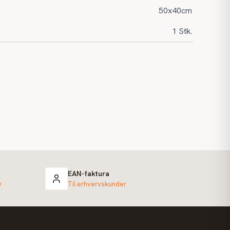
50x40cm
1 Stk.
EAN-faktura
v
Til erhvervskunder