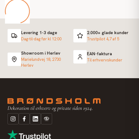
Levering 1-3 dage
2.000+ glade kunder
Dag-til-dag før kl 12:00
Trustpilot 4,7 af 5
Showroom i Herlev
EAN-faktura
Marielundvej 18, 2730
Til erhvervskunder
Herlev
Dekoration til erhverv og private siden 1924.