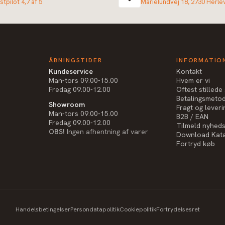
stpilot 4,7 af 5
Marielundvej 18, 2730 Herle
ÅBNINGSTIDER
INFORMATIO
Kundeservice
Kontakt
Man-tors 09.00-15.00
Hvem er vi
Fredag 09.00-12.00
Oftest stilled
Betalingsmeto
Showroom
Fragt og leveri
Man-tors 09.00-15.00
B2B / EAN
Fredag 09.00-12.00
Tilmeld nyhed
OBS!
Ingen afhentning af varer
Download Kat
Fortryd køb
Handelsbetingelser
Persondatapolitik
Cookiepolitik
Fortrydelsesret