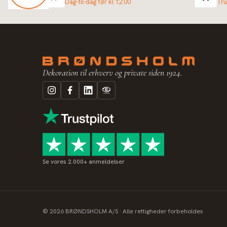
Dag-til-dag før kl 12:00
Tru
Dekoration til erhverv og private siden 1924.
Se vores 2.000+ anmeldelser
©
2026
BRØNDSHOLM A/S · Alle rettigheder forbeholdes