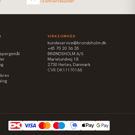
v
Til erhvervskunder
N
VIRKSOMHED
kundeservice@brondsholm.dk
+45 70 20 36 35
e spørgsmål
BRØNDSHOLM A/S
der
Marielundvej 18
ng
2730 Herlev, Danmark
CVR DK11170188
sbrev
alog