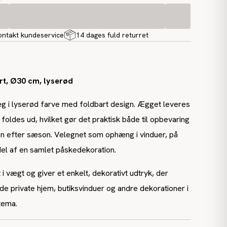
ontakt kundeservice
14 dages fuld returret
rt, Ø30 cm, lyserød
æg i lyserød farve med foldbart design. Ægget leveres
 foldes ud, hvilket gør det praktisk både til opbevaring
 efter sæson. Velegnet som ophæng i vinduer, på
el af en samlet påskedekoration.
 i vægt og giver et enkelt, dekorativt udtryk, der
åde private hjem, butiksvinduer og andre dekorationer i
tema.