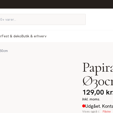
ør
Fest & deko
Butik & erhverv
Ø30cm
Papir
Ø30c
129,00
kr
Inkl. moms.
Udgået. Konta
Vises også i:
Påske