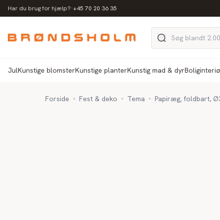
·
Har du brug for hjælp?
+45 70 20 36 35
Jul
Kunstige blomster
Kunstige planter
Kunstig mad & dyr
Boliginteri
Forside
Fest & deko
Tema
Papiræg, foldbart, 