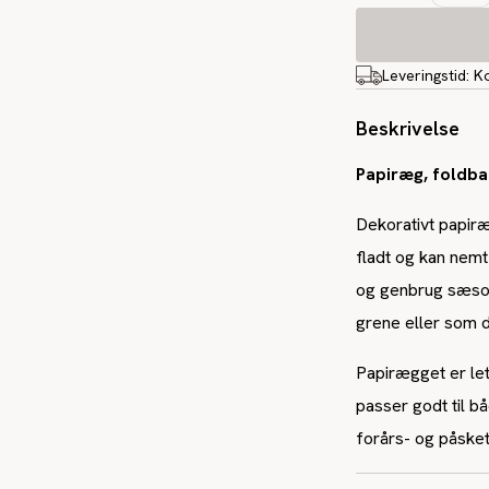
Leveringstid:
K
Beskrivelse
Papiræg, foldba
Dekorativt papir
fladt og kan nemt
og genbrug sæson
grene eller som d
Papirægget er let
passer godt til b
forårs- og påske