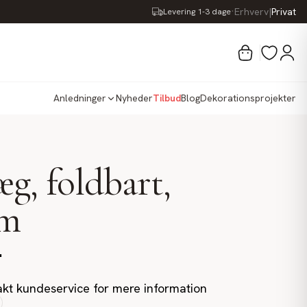
·
Erhverv
|
Privat
Levering 1-3 dage
Anledninger
Nyheder
Tilbud
Blog
Dekorationsprojekter
æg, foldbart,
m
.
kt kundeservice for mere information