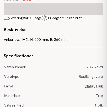
Vises også i:
Maritimt
Leveringstid:
10 dage
14 dages fuld returret
Beskrivelse
Anker træ. Mål: H: 500 mm, B: 360 mm
Specifikationer
Varenummer
73-67528
Varetype
Bestillingsvare
Farve
Natur
,
Pink
Materiale
Træ
Salgsenhed
1 Stk