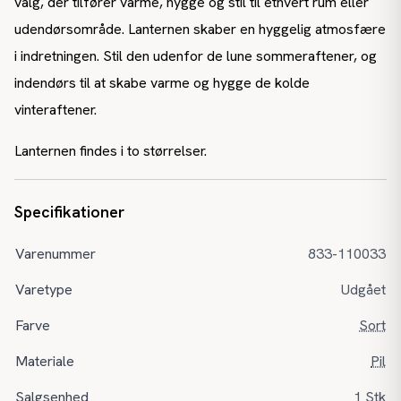
valg, der tilfører varme, hygge og stil til ethvert rum eller
udendørsområde. Lanternen skaber en hyggelig atmosfære
i indretningen. Stil den udenfor de lune sommeraftener, og
indendørs til at skabe varme og hygge de kolde
vinteraftener.
Lanternen findes i to størrelser.
Specifikationer
Varenummer
833-110033
Varetype
Udgået
Farve
Sort
Materiale
Pil
Salgsenhed
1 Stk