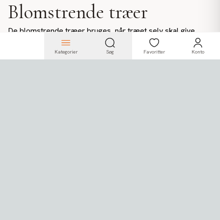
Blomstrende træer
De blomstrende træer bruges, når træet selv skal give
farve. Kirsebærtræerne findes i hvid, lyserød, pink og
Kategorier
Søg
Favoritter
Konto
fersken, og wisteria leveres som hængende blåregn i
lavendel, pink, hvid og guldregn. Dertil magnolia,
bougainvillea, jasmin, plumeria og tropaeolum. Højderne går
fra 100 til 320 cm.
Blomsterne falmer ikke og skal ikke skiftes efter sæson,
så træerne kan stå fremme hele året. Vil du have
blomsterne løse til vase eller dekoration, ligger de under
kunstige blade og grene
.
Nåletræer og UV-