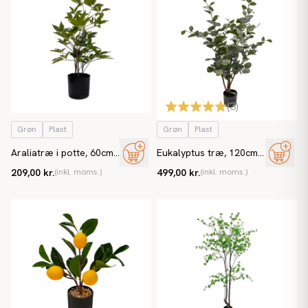
(
3
)
Grøn
Plast
Grøn
Plast
Araliatræ i potte, 60cm,
Eukalyptus træ, 120cm,
grøn, kunstig plante
kunstigt træ
209,00 kr.
(inkl. moms.)
499,00 kr.
(inkl. moms.)