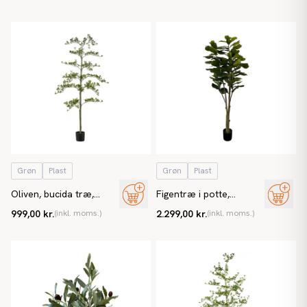
kunstig plante
Grøn
Plast
Grøn
Plast
Oliven, bucida træ,
Figentræ i potte,
175cm, kunstig træ
violinfigen, 210cm,
999,00 kr.
(inkl. moms.)
2.299,00 kr.
(inkl. moms.)
kunstig plante