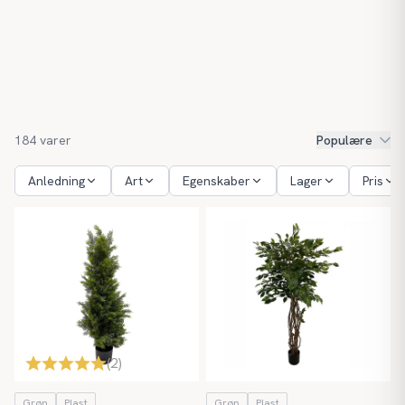
184
varer
Populære
Anledning
Art
Egenskaber
Lager
Pris
(
2
)
Grøn
Plast
Grøn
Plast