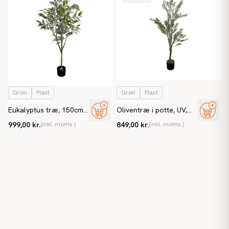
Grøn
Plast
Grøn
Plast
Eukalyptus træ, 150cm,
Oliventræ i potte, UV,
kunstigt træ
140cm, kunstigt træ
999,00 kr.
(inkl. moms.)
849,00 kr.
(inkl. moms.)