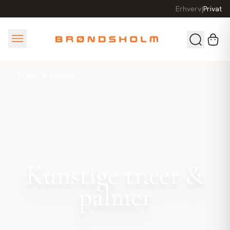
Erhverv
|
Privat
Træer & palmer
Kunstige træer &
palmer