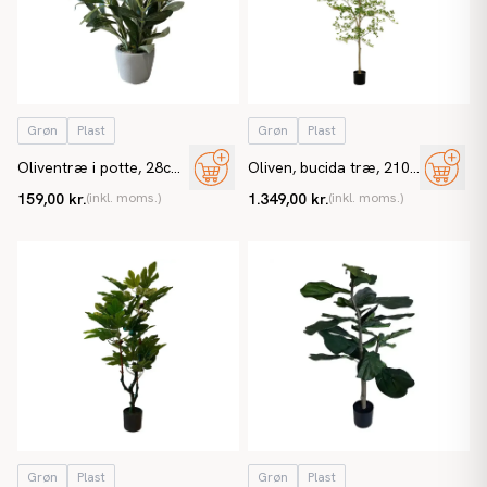
Grøn
Plast
Grøn
Plast
Oliventræ i potte, 28cm,
Oliven, bucida træ, 210
kunstig plante
cm, kunstig træ
159,00 kr.
(inkl. moms.)
1.349,00 kr.
(inkl. moms.)
Grøn
Plast
Grøn
Plast