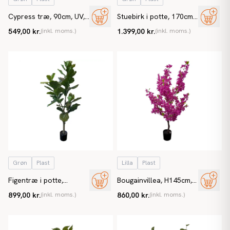
Cypress træ, 90cm, UV,
Stuebirk i potte, 170cm,
kunstigt grantræ
kunstig plante
549,00 kr.
(inkl. moms.)
1.399,00 kr.
(inkl. moms.)
Grøn
Plast
Lilla
Plast
Figentræ i potte,
Bougainvillea, H145cm,
violinfigen, 150cm,
kunstig træ
899,00 kr.
(inkl. moms.)
860,00 kr.
(inkl. moms.)
kunstig plante