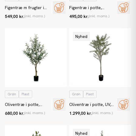
Figentræ m frugter i
Figentræ i potte,
potte, 95cm, kunstig
violinfigen, 90cm, 24
549,00 kr.
(inkl. moms.)
495,00 kr.
(inkl. moms.)
plante
blade, kunstig plante
Nyhed
Grøn
Plast
Grøn
Plast
Oliventræ i potte,
Oliventræ i potte, UV,
115cm, kunstig plante
175 cm, kunstigt træ
680,00 kr.
(inkl. moms.)
1.299,00 kr.
(inkl. moms.)
Nyhed