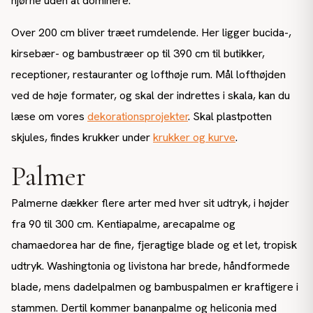
hjørne uden at dominere.
Over 200 cm bliver træet rumdelende. Her ligger bucida-,
kirsebær- og bambustræer op til 390 cm til butikker,
receptioner, restauranter og lofthøje rum. Mål lofthøjden
ved de høje formater, og skal der indrettes i skala, kan du
læse om vores
dekorationsprojekter
. Skal plastpotten
skjules, findes krukker under
krukker og kurve
.
Palmer
Palmerne dækker flere arter med hver sit udtryk, i højder
fra 90 til 300 cm. Kentiapalme, arecapalme og
chamaedorea har de fine, fjeragtige blade og et let, tropisk
udtryk. Washingtonia og livistona har brede, håndformede
blade, mens dadelpalmen og bambuspalmen er kraftigere i
stammen. Dertil kommer bananpalme og heliconia med